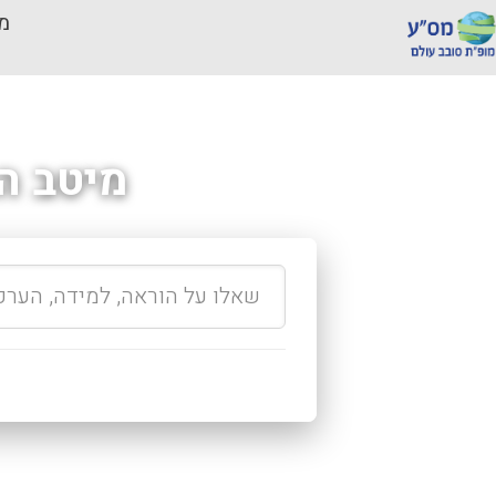
מכ
מיטב ה