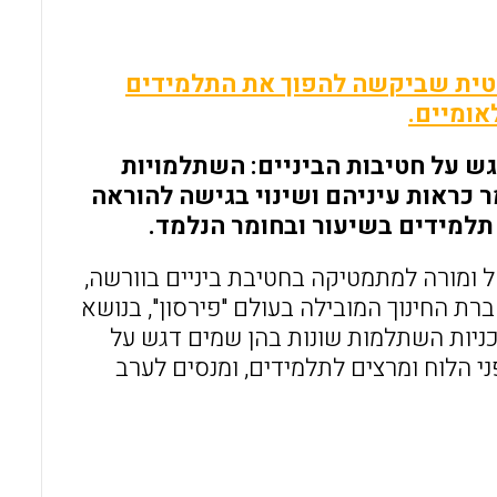
o
A
o
p
סטית שביקשה להפוך את התלמידים
k
p
אומיים.
ש על חטיבות הביניים: השתלמויות
ר כראות עיניהם ושינוי בגישה להוראה
תלמידים בשיעור ובחומר הנלמד.
ומורה למתמטיקה בחטיבת ביניים בוורשה,
יוחד שהוכן על ידי ארגון המדינות המפותחות (OECD) וחברת החינוך המובילה בעולם "פירסון", בנושא
כניות השתלמות שונות בהן שמים דגש על
ני הלוח ומרצים לתלמידים, ומנסים לערב