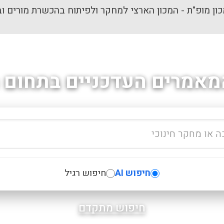
ון מופ"ת - המכון הארצי למחקר ולפיתוח בהכשרת מורים וב
מאמרים העדכניים בתחום ה
חיפוש AI
חיפוש רגיל
חיפוש מתקדם