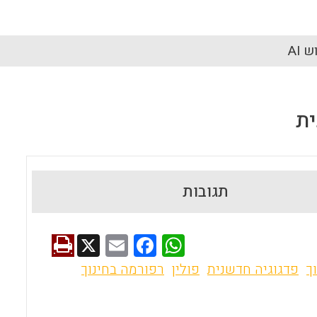
 AI
ית
תגובות
X
E
F
W
m
a
h
ך
פדגוגיה חדשנית
פולין
רפורמה בחינוך
ai
ce
at
l
b
s