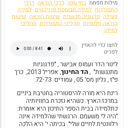
m
a
h
מילות מפתח:
בתי ספר
דרכי הוראה
דרכי
ai
ce
at
התמודדות
למידה מבוססת פרויקטים
למידה
פעילה
פדגוגיה חדשנית
שיטות הוראה
שיטות
l
b
s
הוראה חלופיות
תהליכי התמודדות
תהליכי
o
A
למידה
o
p
לחצו כדי להאזין
p
k
לפריט
לינור הדר ועמוס אבישר , "פדגוגיות
מתנגשות" ,
הד החינוך
, אפריל 2013, כרך
פ"ז , גליון מס' 05 , עמודים 72-73.
רינת היא מורה להיסטוריה בחטיבת ביניים
במרכז הארץ. כשהיא נזכרת בחוויותיה
כתלמידה בבית הספר התיכון היא אומרת:
"היה לי משעמם. הרגשתי שהלמידה אינה
רלוונטית לחיים שלי". בכיתה י' היא הלכה