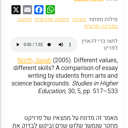
X
E
F
W
m
a
h
מילות מפתח:
כתיבה
כתיבה אקדמית
כתיבה
ai
ce
at
בסביבה מדעית
l
b
s
לחצו כדי להאזין
o
A
לפריט
o
p
North, Sarah
(2005). Different values,
k
p
different skills? A comparison of essay
writing by students from arts and
science backgrounds.
Studies in Higher
Education
, 30, 5, pp. 517–533
מאמר זה מדווח על ממצאיו של פרויקט
מחקר שנמשך שלוש שנים וביקש לבדוק את