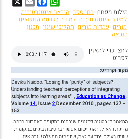
X
E
F
W
m
a
h
מילות מפתח:
בתי ספר
הוראה אינטגרטיבית
ai
ce
at
למידה אינטגרטיבית
למידה בשיטת הנושאים
מורים
עמדות מורים
תהליכי שינוי
תכנון
l
b
s
הוראה
o
A
o
p
לחצו כדי להאזין
לפריט
p
k
מקור וקרדיט:
Devika Naidoo. "Losing the “purity” of subjects?
Understanding teachers' perceptions of integrating
subjects into learning areas" ,
Education as Change
,
Volume
14
, Issue
2
December 2010 , pages 137 –
153
.
המאמר דן בסוגיה פדגוגית שנבחנת בתקופה האחרונה בכמה
מדינות והיא לקראת יישום אפשרי בחטיבות ביניים במקומות
שונים בעולם. יחד עם זאת, שינוי כזה ממעלה שנייה אינו