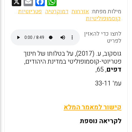
X
E
F
W
m
a
h
מילות מפתח:
אזרחות
דמוקרטיה
פטריוטיות
ai
ce
at
קוסמופוליטיות
l
b
s
לחצו כדי להאזין
o
A
לפריט
o
p
גוסקוב, ע. (2017), על בטלותו של חינוך
k
p
פטריוטי-קוסמופוליטי במדינת היהודים,
דפים
, 65,
עמ' 33-11
קישור למאמר המלא
לקריאה נוספת