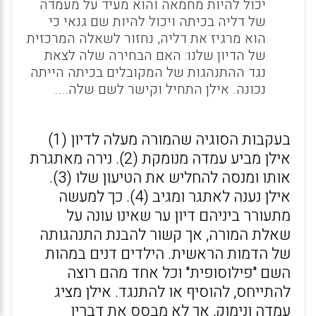
יכול להיות מחמאה והוא מעיד על מעמדה
של דליה בכיתה ויכול להיות שם גנאי כי
הוא מרגיז את דליה, נחזור לשאלה המרכזית
של הדיון שלנו: האם הבחירה שלה לצאת
נגד ההתנהגות של המקובלים בכיתה הייתה
נכונה. אילן התחיל וקישר לשם שלה....
בעקבות הסוגיה שהמורה מעלה לדיון (1)
אילן מביע עמדה מנומקת (2). נירה מאתגרת
אותו ומנסה להחליש את הטיעון שלו (3).
אילן נענה לאתגר ומגיב (4). כך למעשה
מתעורר ביניהם דיון ער שאינו עונה על
שאלת המורה, אך קשור להבנת התנהגותה
של הדמות הראשית. הילדים דנים במהות
השם "פילוסופית" וכל אחד מהם רוצה
להתייחס, להוסיף או להתנגד. אילן מציג
עמדה ונימוק, אך לא מבסס את דבריו