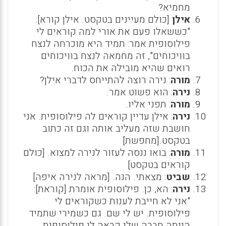
מחמיא?
אילן
[כולם מעיינים בטקסט. אילן קורא]:
"כששאלו פעם את אורי למה קוראים לי
פילוסופית אמר: תמיד היא מוכרחה לנצח
בוויכוחים", זה מחמאה לנצח בוויכוחים
רואים שהיא מובילה את הכוח.
מורה
: נירה רוצה להתייחס לדברי אילן?
נירה
: הוא פשוט אמר.
מורה
: תפני אליו.
נירה
: אילן עדיין קוראים לה פילוסופית. אני
חושבת שזה מעליב אותה וגם זה כתוב
בטקסט.[מחפשת]
מורה
: בואו ננסה לעזור לנירה למצוא. [כולם
קוראים בטקסט]
שביט
: מצאתי. הנה. [מראה לנירה איפה]
נירה
: הא, כן. פילוסופית אומרת [קוראת]:
"אני לא חייבת לענות כשקוראים לי
פילוסופית. יש לי שם. גם כשמירי שתמיד
הייתה חברה שלי קראה לי פילוסופית