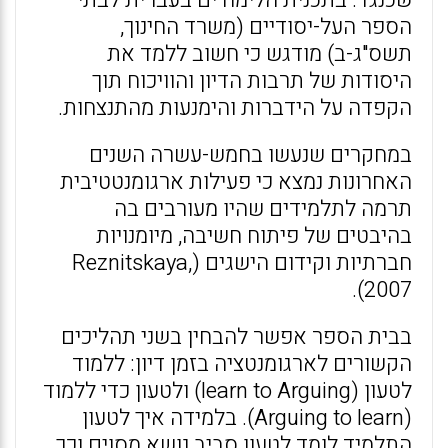
שכנגד. בתכנית הלימודים בעברית לבתי
הספר העל-יסודיים (משרד החינוך,
תשס"ג-ב) מודגש כי חשוב ללמד את
היסודות של תרבות הדיון והוויכוח תוך
הקפדה על הידברות והימנעות מהתנצחות.
במחקרים שנעשו בחמש-עשרה השנים
האחרונות נמצא כי פעילות ארגומנטטיבית
תרמה לתלמידים שהיו מעורבים בה
בהיבטים של פיתוח חשיבה, מיומנויות
חברתיות וקידום הישגים (Reznitskaya,
2007).
בבית הספר אפשר להבחין בשני תהליכים
הקשורים לארגומנטציה בזמן דיון: ללמוד
לטעון (learn to Arguing) ולטעון כדי ללמוד
(Arguing to learn). בלמידה איך לטעון
התלמיד לומד לטעון סביב נושא מסוים וכך