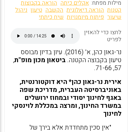
m
a
h
מילות מפתח:
אקלים כיתה
הוראה בקבוצות
ai
ce
at
קטנות
הוראה דיאלוגית
הקשבה
טיעון
ניהול
שיעור
פיתוח מיומנויות
שיח כיתתי
l
b
s
o
A
לחצו כדי להאזין
o
p
לפריט
k
p
נר-גאון כהן, א' (2016). עיון בדיון מבוסס
טיעון בקבוצה הקטנה.
ביטאון מכון מופ"ת
,
57, 71-66.
אירית נר-גאון כהן* היא דוקטורנטית,
באוניברסיטה העברית, מדריכת שפה
באגף לחינוך יסודי ובמחוז ירושלים
במשרד החינוך, ומרצה במכללת לוינסקי
לחינוך
"אין סכין מתחדדת אלא בירך של