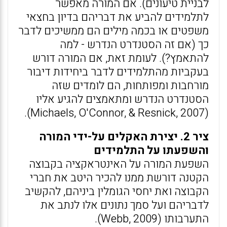
לבניית טיעונים). אם המורה מאפשר
לתלמידים להביע את דבריהם בדיון בחצאי
משפטים או בכמה מילים הם ממשיכים לדבר
כך (אם זה הסטנדרט הנדרש - למה
להתאמץ?). לעומת זאת, אם המורה דורש
בעקביות מהתלמידים לדבר ביחידות דיבור
מורחבות ומפותחות, הם לומדים שזה
הסטנדרט הנדרש ומתאמצים להגיע אליו
(Michaels, O'Connor, & Resnick, 2007).
ציר 2. יצירת האקלים על-ידי המורה
והשפעתו על התלמידים
השפעת המורה על האינטראקציה בקבוצה
הקטנה דורשת ממנו להכיר היטב את חברי
הקבוצה ואת יחסי הגומלין ביניהם, להקשיב
לדבריהם ועל סמך נתונים אלו לנתב את
התערבותו (Webb, 2009).