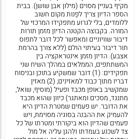
מקיף בעניין מסוים (מילון אבן שושן). בבית
הספר הדיון צריך לפַנות מקום חשוב
ללומדים, בלי לגרוע מתפקידו המרכזי של
המורה. בקבוצה הקטנה הדיון מזמן תורות
דיבור שוויוניים ומאפשר לכל דובר לתפוס
תור דיבור בעיתוי הולם (ללא צורך בהרמת
אצבע). הדיון מזמן אינטראקציה בין
המשתתפים, הממלאים במהלך השיח שני
תפקידים: (1) דובר שמשקיע בתוכן ובניסוח
דבריו מתוך כבוד למאזינים; (2) מאזין
שמקשיב באופן מכבד ופעיל (מוסיף, שואל,
מתנגד, מסכים ומאתגר) כיוון שהוא מכבד
את הדובר. יש פעמים שמטרת הדיון היא
להעמיק את ההבנה בסוגיה מסוימת, ויש
פעמים שהדיון הוא ביקורתי ומטרתו של כל
צד לשכנע בעמדתו ולהגן עליה אל מול