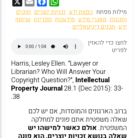
X
E
F
W
m
a
h
מילות מפתח:
הפצת ידע
זכויות יוצרים
חוקים
ai
ce
at
ותקנות
מאגרי מידע
מידענות
ספריות
שיתוף
ידע
תכנים דיגיטאליים
l
b
s
o
A
לחצו כדי להאזין
o
p
לפריט
k
p
Harris, Lesley Ellen. "Lawyer or
Librarian? Who Will Answer Your
Copyright Question?",
Intellectual
Property Journal
28.1 (Dec 2015): 33-
38.
ברוב הארגונים והמוסדות, אם יש לכם
שאלה משפטית אתם פונים למחלקה
המשפטית.
אולם כאשר למישהו יש
שאלה בנושא זכויות יוצרים, הוא פונה