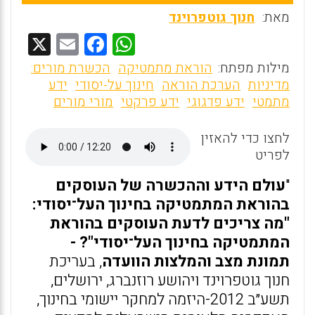
מאת:
חנוך גוטפרוינד
X
E
F
W
m
a
h
מילות מפתח:
הוראת מתמטיקה
הכשרת מורים:
ai
ce
at
מדיניות
הערכת הוראה
חינוך על-יסודי
ידע
מתמטי
ידע פדגוגי
ידע פרקטי
מורי מורים
l
b
s
o
A
לחצו כדי להאזין
o
p
לפריט
k
p
"
עולם הידע וההכשרה של העוסקים
בהוראת המתמטיקה בחינוך העל־יסודי:
"מה צריכים לדעת העוסקים בהוראת
המתמטיקה בחינוך העל־יסודי"? -
תמונת מצב והמלצות הוועדה
, בעריכת
חנוך גוטפרוינד ויהושע רוזנברג, ירושלים,
תשע״ב 2012-היזמה למחקר יישומי בחינוך,