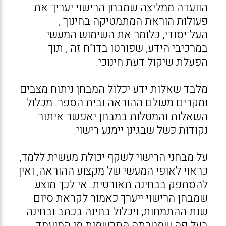
הוועדה ממליצה שמבחן הרישוי יעריך את
פעולות הוראת המתמטיקה בחינוך ,
העל־יסודי, כלומר את השימוש המעשי
במרכיבי הידע, שפורטו בדו"ח זה , תוך
הפעלת שיקול דעת חינוכי.
מלבד שאלות ידע יכלול המבחן ניתוח מצבים
ומקרים מעולם ההוראה ובית הספר. מכלול
השאלות והמטלות במבחן יאפשר איתור
נקודות כֶּשל שבגינן יימנע רישוי.
על מבחני הרישוי לשקף יכולת מעשית ללמד,
כראוי לאופי המעשי של מקצוע ההוראה, ואין
להסתפק בבחינה תאורטית. אי לכך מוצע
שמבחן הרישוי ייערך כאמור לקראת סיום
שנת ההתמחות, ויכלול בחינה בכתב ובחינה
בעל פה שמטרתה התרשמות מן המועמד