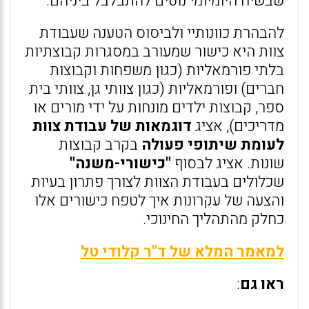
שבשיח היומיומי נוטים להתבלבל ביניהם.
להבהרת כוונותיי ולביסוס הטענה שעבודת
צוות היא כישור שמעורב במסגרות קבוצתיות
בלתי פורמאליות (כגון משפחות וקבוצות
חברים) ופורמאליות (כגון צוותי גן, צוותי בית
ספר, קבוצות ילדים מונחות על ידי מורים או
מדריכים), אציג
דוגמאות של עבודת צוות
לעומת שיתופי פעולה
בקרב קבוצות
שונות. אציג לבסוף
"כישורי-משנה"
שכלולים בעבודת הצוות לצורך פתרון בעיות
והצעה של עקרונות איך לטפח כישורים אלו
כחלק מהתהליך החינוכי.
למאמר המלא של ד"ר קלודי טל
ראו גם
: