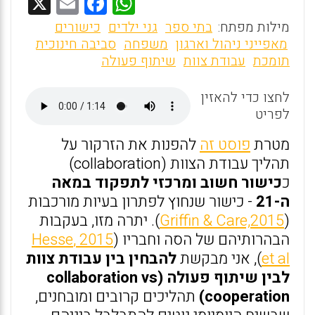
X
E
F
W
m
a
h
מילות מפתח:
בתי ספר
גני ילדים
כישורים
ai
ce
at
מאפייני ניהול וארגון
משפחה
סביבה חינוכית
תומכת
עבודת צוות
שיתוף פעולה
l
b
s
o
A
לחצו כדי להאזין
o
p
לפריט
k
p
מטרת
פוסט זה
להפנות את הזרקור על
תהליך עבודת הצוות (collaboration)
כ
כישור חשוב ומרכזי לתפקוד במאה
ה-21
- כישור שנחוץ לפתרון בעיות מורכבות
(
Griffin & Care,2015
). יתרה מזו, בעקבות
הבהרותיהם של הסה וחבריו (
2015 ,Hesse
et al
),
אני מבקשת
להבחין בין עבודת צוות
לבין שיתוף פעולה (collaboration vs
cooperation)
תהליכים קרובים ומובחנים,