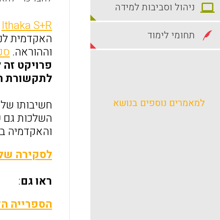
ניהול וסביבות למידה
Ithaka S+R
ה
תחומי לימוד
האקדמית לנצ
וההוראה.
סק
פרויקט זה 
לתקשורת המ
למאמרים נוספים בנושא
חשיבותו של 
השלכות גם ע
והאקדמיה בכ
לסקירה של 
ראו גם
:
הספרייה הד