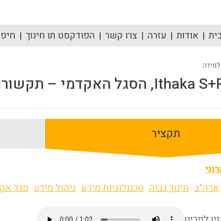
ית
אודות
עזרה
צרו קשר
הפודקסט תו חינוך
חיפוש
 למידה
תקציר
וני
ארה"ב
חינוך גבוה
טכנולוגיות מידע
ניהול מידע
סגל אק
ין לפריט