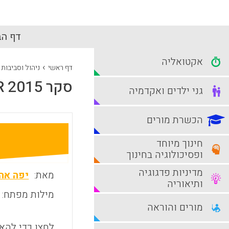
דף הב
אקטואליה
›
דף ראשי
ניהול וסביבות
סקר Ithaka S+R 2015, הסגל האקדמי – תקשורות מדעית ושימוש במידע
גני ילדים ואקדמיה
הכשרת מורים
חינוך מיוחד
ופסיכולוגיה בחינוך
מדיניות פדגוגיה
מאת:
יפה אהר
ותיאוריה
מילות מפתח:
מורים והוראה
לחצו כדי להאז