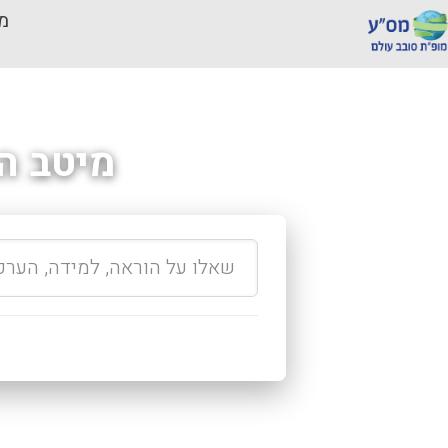
מכ
מיטב ה