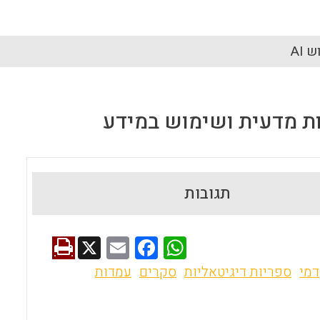
 AI
תגובות
X
E
F
W
m
a
h
דמי
ספריות דיגיטאליות
סקרים
עמדות
ai
ce
at
l
b
s