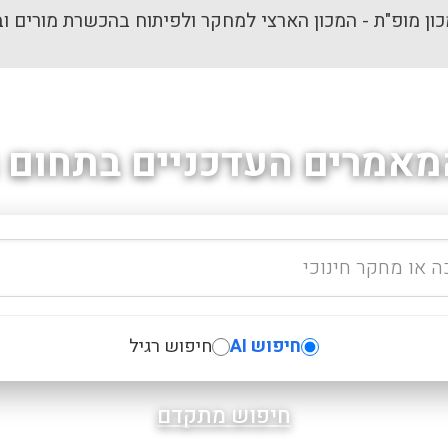
ון מופ"ת - המכון הארצי למחקר ולפיתוח בהכשרת מורים וב
מאמרים העדכניים בתחום ה
חיפוש AI
חיפוש רגיל
חיפוש מתקדם