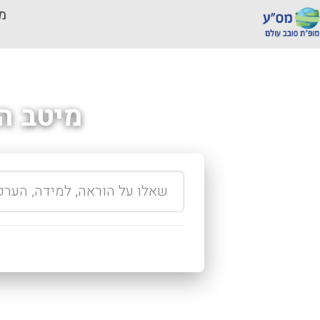
מכ
מיטב ה