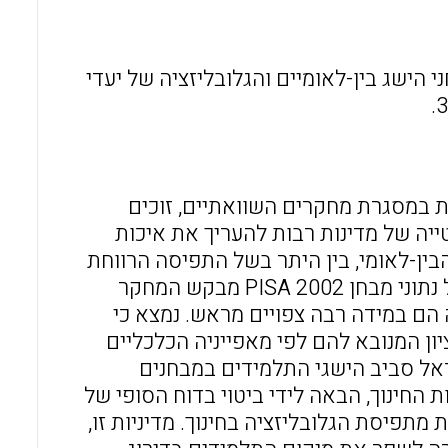
o
A
o
p
י הישג בין-לאומיים והגלובליזציה של יעדי
k
p
ת במסגרת מחקרים השוואתיים, זוכים
ייה של מדינות רבות להעריך את איכות
בין-לאומי, בין היתר בשל התפיסה הרווחת
המקשרת בין דירוג זה ובין כלכלת העבודה הגלובלית. בהתבסס על נתוני מבחן PISA 2002 מבקש המחקר
 הם במידה רבה צפויים מראש. נמצא כי
 המנובא להם לפי מאפייניה הכלכליים
שראל סביב הישגי התלמידים במבחנים
 החינוך, הבאה לידי ביטוי בדוח הסופי של
 לרפורמה חינוכית מתפיסת הגלובליזציה בחינוך. מדיניות זו,