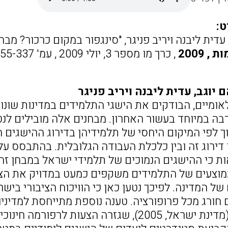
ט:
עדית ליבנה ויריב פניגר, "סינגפור במקום כרכור? מבחנ
 , 2009
, כרך מו מספר 3, יולי 2009 , עמ' 355-337.
יוגב, עדית ליבנה ויריב פניגר
לאומיים, הבודקים את הישגי התלמידים במדינות שונו
רבה במיוחד בעשור האחרון. מבחנים אלה מובילים לנט
 לפי המיקום היחסי של תלמידיהן בדירוג ההישגים ה
ות כי ההישגים הנמוכים של תלמידי ישראל במבחן זה
וצעים של התלמידים משקפים כמעט במדויק את הציון
של המדינה. לפיכך נטען כאן כי הוויכוח הציבורי בי
 חורג מכל פרופורציה. טענה נוספת מתייחסת למדיניות
ועדת דברת (מדינת ישראל, 2005), שגזרה הצעות