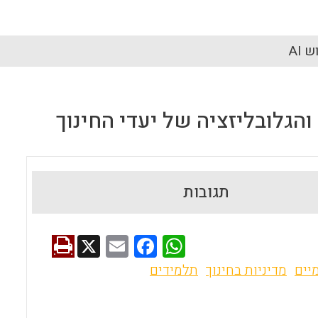
 AI
והגלובליזציה של יעדי החינוך
תגובות
X
E
F
W
m
a
h
יים
מדיניות בחינוך
תלמידים
ai
ce
at
l
b
s