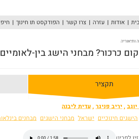
ית
אודות
עזרה
צרו קשר
הפודקסט תו חינוך
חיפוש
ה ותיאוריה
קום כרכור? מבחני הישג בין-לאומיים 
תקציר
יוגב
,
יריב פניגר
,
עדית ליבנה
הישגים חינוכיים
ישראל
מבחני הישגים
מבחנים בינלאומ
ין לפריט