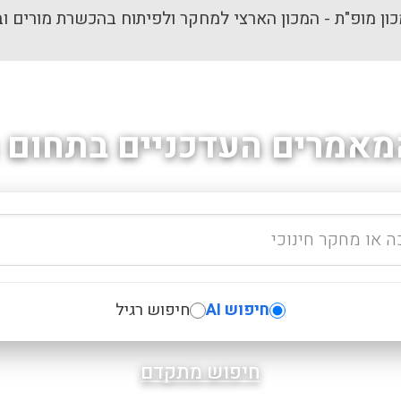
ון מופ"ת - המכון הארצי למחקר ולפיתוח בהכשרת מורים וב
מאמרים העדכניים בתחום ה
חיפוש AI
חיפוש רגיל
חיפוש מתקדם