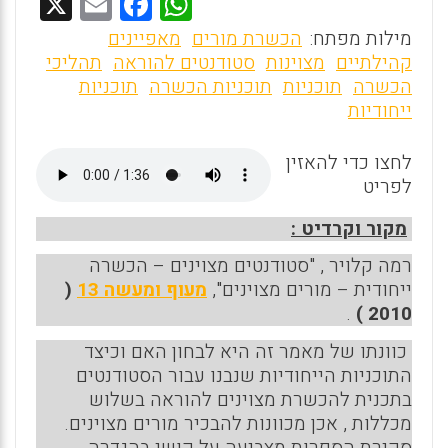
X
E
F
W
m
a
h
מילות מפתח:
הכשרת מורים
מאפיינים
ai
ce
at
קהילתיים
מצוינות
סטודנטים להוראה
תהליכי
הכשרה
תוכניות
תוכניות הכשרה
תוכניות
l
b
s
ייחודיות
o
A
o
p
לחצו כדי להאזין
לפריט
p
k
מקור וקרדיט :
רמה קלויר , "סטודנטים מצוינים – הכשרה
ייחודית – מורים מצוינים",
מעוף ומעשה 13
(
.
2010 )
כוונתו של מאמר זה היא לבחון האם וכיצד
התוכניות הייחודיות שנבנו עבור הסטודנטים
בתכנית להכשרת מצוינים להוראה בשלוש
מכללות , אכן מכוונות להבכיר מורים מצוינים.
סקירת הספרות מצביעה על קושי בהגדרה