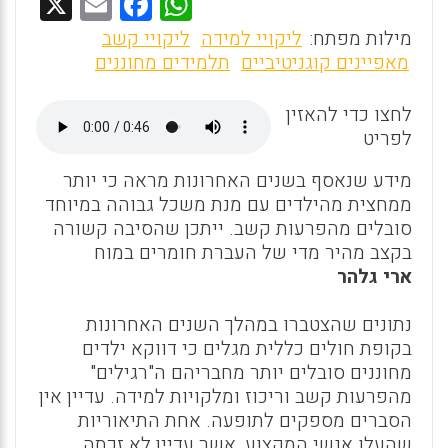
X
E
F
W
m
a
h
מילות מפתח:
ליקויי למידה
ליקויי קשב
ai
ce
at
מאפיינים קוגניטיביים
תלמידים מחוננים
l
b
s
לחצו כדי להאזין
o
A
לפריט
o
p
מידע שנאסף בשנים האחרונות מראה כי יותר
k
p
ממחצית מהילדים עם מנת משכל גבוהה במיוחד
סובלים מהפרעות קשב. ייתכן שהסיבה קשורה
בקצב מהיר מדי של העברת חומרים במוח
ארי גלהר
נתונים שהצטברו במהלך השנים האחרונות
בקופת חולים כללית מגלים כי דווקא ילדים
מחוננים סובלים יותר מחבריהם ה"רגילים"
מהפרעות קשב וריכוז ומלקויות למידה. עדיין אין
הסברים מספקים לתופעה. אחת התיאוריות
שהעלו אנשי המקצוע, אשר עדיין לא זכתה