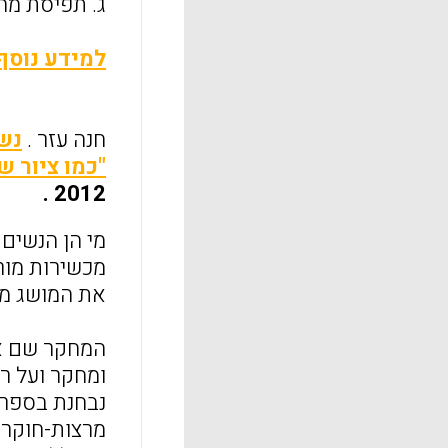
ג. תפיסת מח
למידע נוסף
חנה עזר .
נשי
"כמו ציור 
2012 .
מי הן הנשים
מכשירות מורי
את המושג מ
המחקר שם את
ומחקר ועל ר
נבחנת בספר 
מרצות-חוקרו