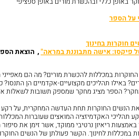
קר באופן כללי ובהכשרת מורים באופן ספציפי
 על הספר
ם חוקרות בחינוך
של פיקסו: אישה מתבוננת במראה"
, הוצאת הספרי
 החוקרות במכללות להכשרת מורים? מה הם מאפייני ה
ם? באילו תהליכים מקצועיים-אקדמיים הן התנסו? כיצ
חקר? הספר מציג מחקר שמספק תשובות לשאלות אל
 הנשים החוקרות תחת העדשה המחקרית, על רקע רי
קע תהליכי האקדמיזציה המואצים שעוברות המכללות 
באמצעות ריאיון נרטיבי ממוקד, אשר זימן את סיפור 
ת במכללות לחינוך. הקשר פעולתן של הנשים החוקרו