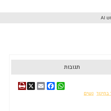
 AI
תגובות
X
E
F
W
m
a
h
בחינוך
נשים
ai
ce
at
l
b
s