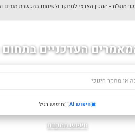
ון מופ"ת - המכון הארצי למחקר ולפיתוח בהכשרת מורים וב
מאמרים העדכניים בתחום ה
חיפוש AI
חיפוש רגיל
חיפוש מתקדם