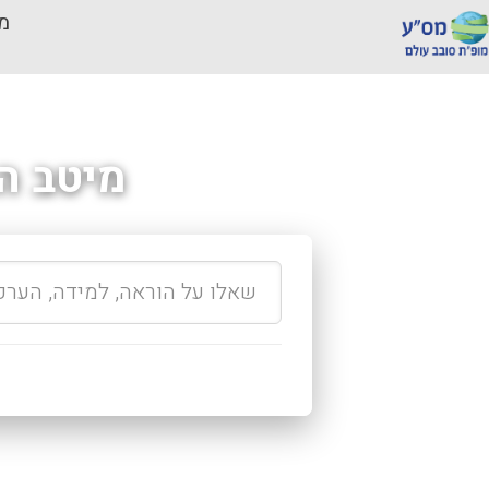
מכ
מיטב ה