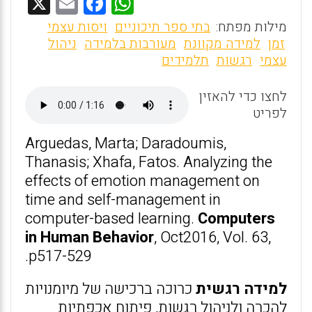
X
E
F
W
m
a
h
מילות מפתח:
בתי ספר תיכוניים
ויסות עצמי
ai
ce
at
זמן
למידה מקוונת
מעורבות בלמידה
ניהול
עצמי
רגשות
תלמידים
l
b
s
o
A
לחצו כדי להאזין
o
p
לפריט
k
p
Arguedas, Marta; Daradoumis,
Thanasis; Xhafa, Fatos. Analyzing the
effects of emotion management on
time and self-management in
computer-based learning.
Computers
in Human Behavior
, Oct2016, Vol. 63,
p517-529.
למידה רגשית
כרוכה ברכישה של מיומנויות
להכרה ולניהול רגשות, פיתוח אכפתיות