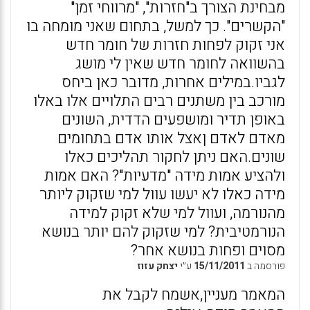
מבחינת הצורך ב"חזרות", "מרווחי זמן"
"הקשרים". כך למשל, בתחום שאני מומחה בו
אני זקוק לפחות חזרות של חומר חדש
בהשוואה לחומר חדש שאין לי מושג
לגביו.במילים אחרות, מדובר כאן ביחס
מורכב בין משתנים רבים התלויים אלו באלו
באופן תדיר ומושפעים הדדית, השונים
מאדם לאדם ןאצל אותו אדם בתחומים
שונים.האם ניתן לחקור תהליכים כאלו
ולהציע אמות מידה "מדעיות"? האם אמות
מידה כאלו לא יעשו עוול למי שזקוק ליותר
מהנורמה, ועוול למי שלא זקוק למידה
הנורמטיבית? למי שזקוק להם יותר בנושא
מסוים ופחות בנושא אחר?
פורסמה ב
15/11/2011
ע״י
יצחק עזוז
המאמר מעניין,אשמח לקבל את