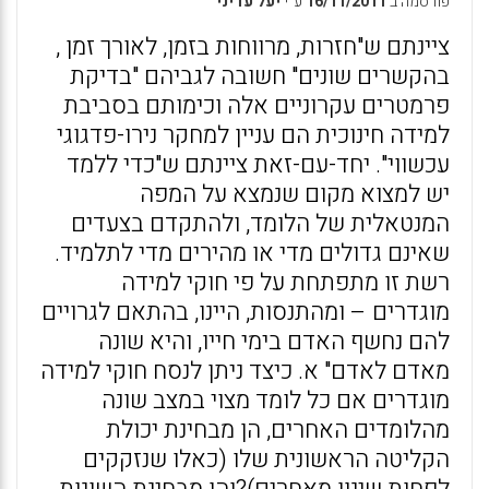
פורסמה ב
16/11/2011
ע״י
יעל עדיני
ציינתם ש"חזרות, מרווחות בזמן, לאורך זמן ,
בהקשרים שונים" חשובה לגביהם "בדיקת
פרמטרים עקרוניים אלה וכימותם בסביבת
למידה חינוכית הם עניין למחקר נירו-פדגוגי
עכשווי". יחד-עם-זאת ציינתם ש"כדי ללמד
יש למצוא מקום שנמצא על המפה
המנטאלית של הלומד, ולהתקדם בצעדים
שאינם גדולים מדי או מהירים מדי לתלמיד.
רשת זו מתפתחת על פי חוקי למידה
מוגדרים – ומהתנסות, היינו, בהתאם לגרויים
להם נחשף האדם בימי חייו, והיא שונה
מאדם לאדם" א. כיצד ניתן לנסח חוקי למידה
מוגדרים אם כל לומד מצוי במצב שונה
מהלומדים האחרים, הן מבחינת יכולת
הקליטה הראשונית שלו (כאלו שנזקקים
לפחות שינון מאחרים)?והן מבחינת השונות