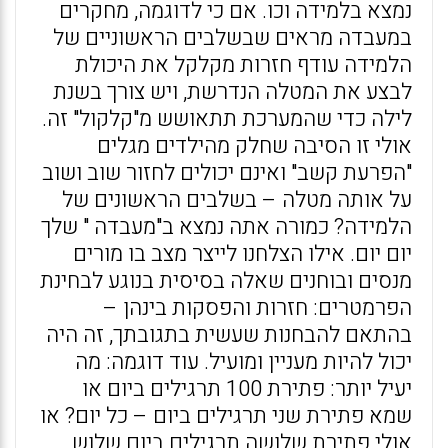
נמצא בלמידה וכו. אם כי לדוגמה, מחקרים
במעבדה מראים שבשלבים הראשוניים של
הלמידה עודף חזרות מקלקל את היכולת
לבצע את המטלה הנדרשת, ויש צורך בשנת
לילה כדי שהמערכת תתאושש מ"קלקול" זה.
אולי זו הסיבה שחלק מהילדים מגלים
"הפרעת קשב" ואינם יכולים לחזור שוב ושוב
על אותה מטלה – בשלבים הראשונים של
הלמידה? כמורה אתה נמצא ב"מעבדה " שלך
יום יום. אילו הצלחנו לייצר מצב בו מורים
מנסים ובוחנים שאלה בסיסית בנוגע לבחינת
הפרמטרים: חזרות והפסקות בינהן –
בהתאם להבחנות שעשית בתגובתך, זה היה
יכול להיות מעניין ומועיל. עוד דוגמה: מה
יעיל יותר: פתירת 100 תרגילים ביום או
שמא פתירת שני תרגילים ביום – כל יום? או
אולי פתירת שלושה תרגילים ביום שלוש