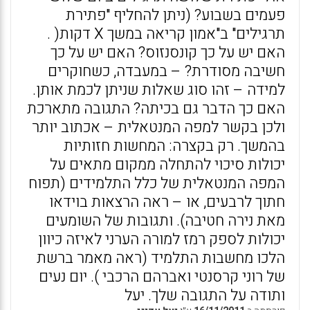
פעמים בשבוע? (ניתן להחליף "פתירת
תרגילים" ב"אמון קריאה במשך X דקות( .
האם יש על כך קונסנזוס? האם יש על כך
חשיבה מסודרת? – במעבדה, כשחוקרים
למידה – זהו סוג שאלות שניתן לכמת אותן.
האם כך הדבר גם בכיתה? התגובה מתארכת
ולכן בקשר למפה המנטאלית – אכתוב יותר
בהמשך. רק בקצרה: המחשות חזותיות
יכולות סיכוי להתחלה ממקום מתאים על
המפה המנטאלית של כלל התלמידים (תפוח
חתוך לרבעים, או – ראה הרצאות בוידאו
מאת נירה חטיבה). ותגובות של השומעים
יכולות לספק רמז למורה הערני לאיזה כיוון
הלכו מחשבות התלמיד (ראה מאמר ברשת
של רוני קרסנטי ואברהם הרכבי ). יום נעים
ותודה על התגובה שלך. יעל