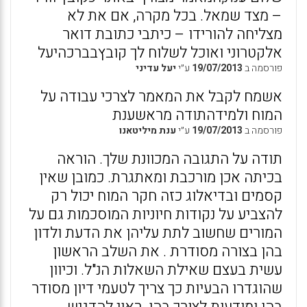
– מצד שמאל. בכל מקרה, אם את לא
מצליחה להורידו – כיתבי כתובת דואר
אלקטרוני ואוכל לשלוח לך קובץבברכהיעל
פורסמה ב
19/07/2013
ע״י
יעל עדיני
אשמח לקבל את המאמר לצרכי עבודה על
המוח ולמידהתודה מראשענת
פורסמה ב
19/07/2013
ע״י
ענת מיליטאנו
תודה על התגובה המכוונת שלך. הוראה
בכיתה אכן מורכבת ומאתגרת. כמובן שאין
קסמים ובדיאלוג כזה חקר המוח יכול רק
להצביע על נקודות חיוניות המוסכמות גם על
המורים שחשוב לתת עליהן את הדעת ולדון
בהן בצורה מסודרת . את השלב הראשון
עשית בעצם שאילת השאלות הנ"ל. וכיוון
שהוגדרו הבעיות כך צריך לטעמי דיון מסודר
בהן ומודעות לצורך בהן. ראוי להדגיש