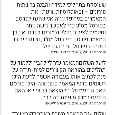
שעוסקת בתהליכי למידה והבנה ברשתות
נוירונים – ובאוכלוסיות שונות . את
המאמרים בנירופדגוגיה אני נוהגת לפרסם
בפורטל מס"ע כדי לאפשר גישה נוחה
וחינמית לציבור בכלל ולמורים בפרט. אם כך,
המאמר פורסם בפורטל מס"ע, ושנת חיבורו
כתובה בפורטל. ערב נעיםיעל
פורסמה ב
21/07/2013
ע״י
יעל עדיני
ליעל השלוםהמאמר עזר לי להבין וללמוד על
תהליכים בהוראה הקשורים למוח. תודה על
מנת לכתוב אותו בעבודה אשמח לדעת היכן
רשומים פרטי המאמר כגון: שנה, היכן פורסם
האם הודפס על ידי הוצאה כלשהי או האם
הודפס במכון מופתתודה רבה
פורסמה ב
21/07/2013
ע״י
ענת מיליטאנו
שלום ענת,המאמר מצורף באתר כקובץ וורד