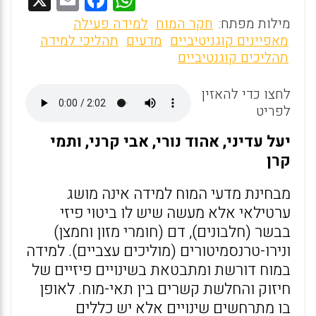
m
a
h
מילות מפתח:
חקר המוח
למידה פעילה
ai
ce
at
מאפיינים קוגניטיביים
מדעים
תהליכי למידה
תהליכים קוגנטיביים
l
b
s
o
A
לחצו כדי להאזין
o
p
לפריט
k
p
יעל עדיני, אהוד נורי, אבי קרני, ותמי
קרן
מבחינת מדעי המוח למידה אינה מושג
ערטילאי אלא מעשה שיש לו ביטוי פיזי
בבשר (חלבונים), דם (חומרי מזון וחמצן)
ונירו-טרנסמיטורים (מוליכים עצביים). למידה
במוח דורשת ומתבטאת בשינויים פיזיים של
חיזוק והחלשת קשרים בין תאי-מוח. לאופן
בו מתרחשים שינויים אלא יש כללים