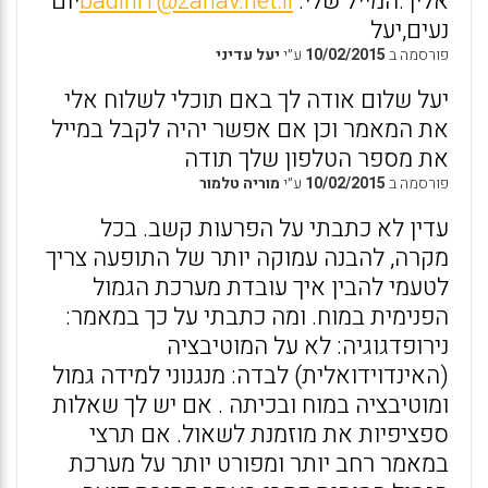
אליך.המייל שלי:
badini1@zahav.net.il
יום
נעים,יעל
פורסמה ב
10/02/2015
ע״י
יעל עדיני
יעל שלום אודה לך באם תוכלי לשלוח אלי
את המאמר וכן אם אפשר יהיה לקבל במייל
את מספר הטלפון שלך תודה
פורסמה ב
10/02/2015
ע״י
מוריה טלמור
עדין לא כתבתי על הפרעות קשב. בכל
מקרה, להבנה עמוקה יותר של התופעה צריך
לטעמי להבין איך עובדת מערכת הגמול
הפנימית במוח. ומה כתבתי על כך במאמר:
נירופדגוגיה: לא על המוטיבציה
(האינדוידואלית) לבדה: מנגנוני למידה גמול
ומוטיבציה במוח ובכיתה . אם יש לך שאלות
ספציפיות את מוזמנת לשאול. אם תרצי
במאמר רחב יותר ומפורט יותר על מערכת