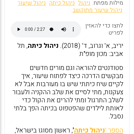
m
a
h
מילות מפתח:
ניהול
ניהול כיתה
ניהול שיעור
ai
ce
at
ניהול שיעור מתוקשב
l
b
s
לחצו כדי להאזין
o
A
לפריט
o
p
יריב, א' וגרוב, ד' (2018).
ניהול כיתה
, תל
k
p
אביב: מכון מופ"ת
סטודנטים להוראה וגם מורים חדשים
מבקשים הדרכה כיצד לפתוח שיעור, איך
לקיים שיח כיתתי שיש בו מעורבות אבל לא
צעקנות, מתי לסיים את שלב ההקניה ולעבור
לשלב התרגול ומתי להרים את הקול כדי
לאותת לילדים שהפטפוט בכיתה הפך בלתי
נסבל.
הספר '
ניהול כיתה
'
, ראשון מסוגו בישראל,