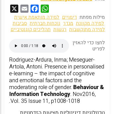
X
E
F
W
m
a
h
מילות מפתח:
דימויים
למידה מותאמת אישית
ai
ce
at
למידה מקוונת
מגדר
נוכחות חברתית
סביבות
למידה מתוקשבות
רגשות
תהליכים קוגנטיביים
l
b
s
o
A
לחצו כדי להאזין
o
p
לפריט
k
p
Rodriguez-Ardura, Inma; Meseguer-
Artola, Antoni. Presence in personalised
e-learning – the impact of cognitive
and emotional factors and the
moderating role of gender.
Behaviour &
Information Technology
. Nov2016,
Vol. 35 Issue 11, p1008-1018.
טכנולוגיות דיגיטליות מציעות הזדמנויות