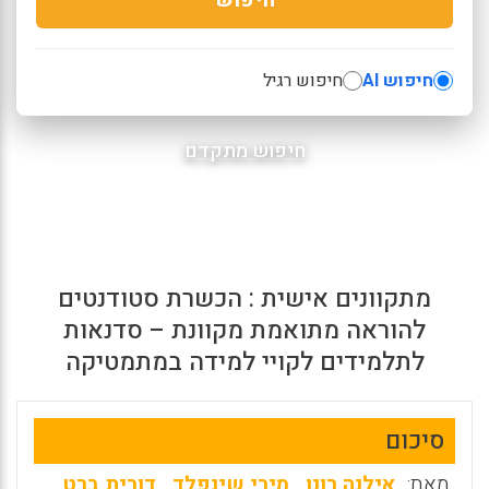
חיפוש AI
חיפוש רגיל
חיפוש מתקדם
מתקוונים אישית : הכשרת סטודנטים
להוראה מתואמת מקוונת – סדנאות
לתלמידים לקויי למידה במתמטיקה
סיכום
מאת:
אילנה רונן
,
מירי שינפלד
,
דורית ברט
,