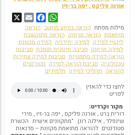
אורנה פליקס
,
יפה בר-זיו
X
E
F
W
m
a
h
מילות מפתח:
הוראה בסיוע מחשב
הוראה
ai
ce
at
מותאמת
הוראה מרחוק
הוראה מתוקשבת
ליקויי למידה
למידה יחידנית
למידה מקוונת
l
b
s
למידה מרחוק
סביבה חינוכית תומכת
סביבות
o
A
הוראה-למידה מתמטיות
סביבות למידה עתירות
o
p
טכנולוגיה
סביבת הוראה-למידה
סטודנטים
להוראה
תהליכי למידה
תלמידים
k
p
לחצו כדי להאזין
לפריט
מקור וקרדיט:
דורית ברט , אורנה פליקס , יפה בר-זיו , מירי
שינפלד , אילנה רונן . "מתקוונים אישית : הכשרת
סטודנטים להוראה מתואמת מקוונת – סדנאות