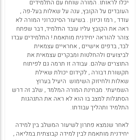
יכלו לראותו. המורה שוחח עם התלמידים
העובדים על הקובץ, ענה על שאלות בעל-פה ,
עודד , רמז וכיוון . בשיעור הסינכרוני המורה לא
ראה את הקובץ עליו עובד התלמיד, דבר שפתח
צוהר להוראה יחידנית מותאמת ! התלמידים עבדו
לבד, בדפים אישיים , אחראיים עצמאית
לביצועים ולהחלטות ומבקרים עצמאית את
התוצרים שלהם. עבודה זו תרמה גם לפיתוח
תקשורת דבורה , לקידום יכולת שאילת
שאלות ולחיזוק השימוש היעיל בערוץ
השמיעתי. מבחינת המורה המלמד , שלב זה דרש
הסתגלות למצב בו הוא לא ראה את התנהגות
התלמיד ותהליך עבודתו.
לאחר שנמצא פתרון לשיעור המשלב בין למידה
יחידנית מותאמת לבין למידה קבוצתית במליאה ,