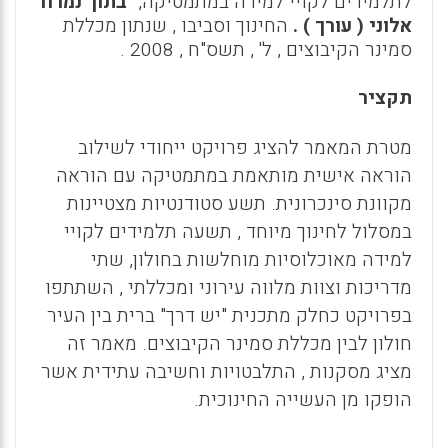
לתלמידים לקויי למידה
במתמטיקה,"
בתוך נמרוד
אלוני ( עורך ) .
החינוך וסביבו , שנתון מכללת
סמינר הקיבוצים , ל' , תשס"ח , 2008 .
תקציר
מטרת המאמר להציג פרויקט ייחודי לשילוב
הוראה אישית מותאמת במתמטיקה עם הוראה
מקוונת סינכרונית. תשע סטודנטיות מצטיינות
במסלול לחינוך מיוחד , תשעה תלמידים לקויי
למידה מאוכלוסיות מוחלשות בחולון, שתי
מדריכות וצוות מלווה עירוני ומכללתי , השתתפו
בפרויקט כחלק מתכנית "יש דרך" ברית בין העיר
חולון לבין מכללת סמינר הקיבוצים. מאמר זה
מציג מסקנות , התלבטויות וחשיבה עתידית אשר
הופקו מן העשייה החינוכית.