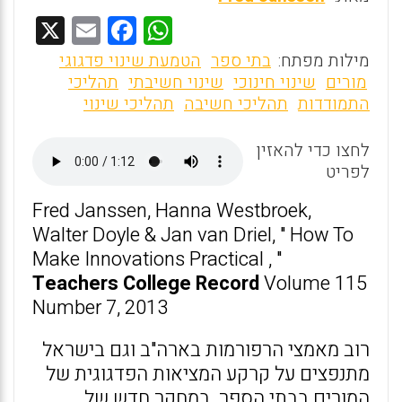
X
E
F
W
m
a
h
מילות מפתח:
בתי ספר
הטמעת שינוי פדגוגי
ai
ce
at
מורים
שינוי חינוכי
שינוי חשיבתי
תהליכי
התמודדות
תהליכי חשיבה
תהליכי שינוי
l
b
s
o
A
לחצו כדי להאזין
o
p
לפריט
k
p
Fred Janssen, Hanna Westbroek,
Walter Doyle & Jan van Driel, " How To
Make Innovations Practical , "
Teachers College Record
Volume 115
Number 7, 2013
רוב מאמצי הרפורמות בארה"ב וגם בישראל
מתנפצים על קרקע המציאות הפדגוגית של
המורים בבתי הספר. במחקר חדש של