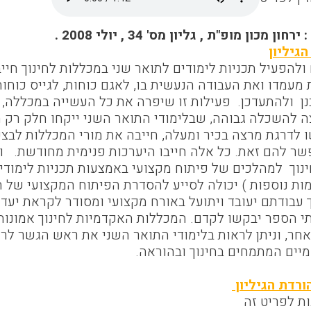
ן מכון מופ"ת , גליון מס' 34 , יולי 2008 .
גיליון
להפעיל תכניות לימודים לתואר שני במכללות לחינוך חיי
מעמדו ואת העבודה הנעשית בו, לאגם כוחות, לגייס כוחות 
נן ולהתעדכן. פעילות זו שיפרה את כל העשייה במכללה, 
 להשכלה גבוהה, שבלימודי התואר השני ייקחו חלק רק מ
 לדרגת מרצה בכיר ומעלה, חייבה את מורי המכללות לבצע
ר להם זאת. כל אלה חייבו היערכות פנימית מחודשת. ומ
נוך למהלכים של פיתוח מקצועי באמצעות תכניות לימודים
ות נוספות ) יכולה לסייע להסדרת הפיתוח המקצועי של המ
 עבודתם יעובד ויתועל באורח מקצועי ומסודר לקראת יעדי
 הספר יבקשו לקדם. המכללות האקדמיות לחינוך אמונות 
אחר, וניתן לראות בלימודי התואר השני את ראש הגשר לרי
יים המתמחים בחינוך ובהוראה.
ורדת הגיליון
ות לפריט זה