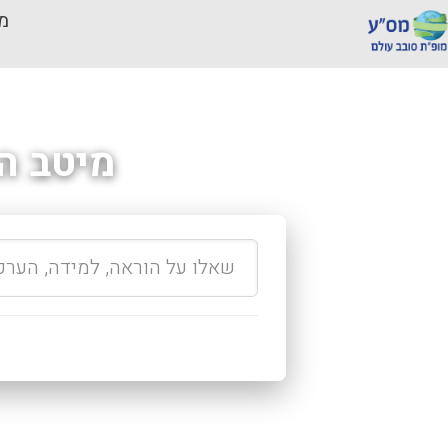
מכ
מיטב ה