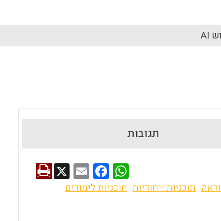
 AI
תגובות
X
E
F
W
m
a
h
וראה
תוכניות ייחודיות
תוכניות לימודים
ai
ce
at
l
b
s