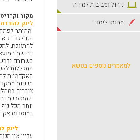
ניהול וסביבות למידה
מקור וקרדיט : ירחו
תחומי לימוד
לינק להורדת ה
ההיתר לפתח ו
הזו לשדרג את 
להתווכח, לתכ
דרישת המועצה
כשרובם נדרשו
למאמרים נוספים בנושא
המכללות לאפש
האקדמיות לחי
תכניות מתקדמ
צוברים במהלך
שהמערכת ובתי
יותר מכל גוף 
במוסדות אקדמ
לינק לה
עדיין אין תגוב