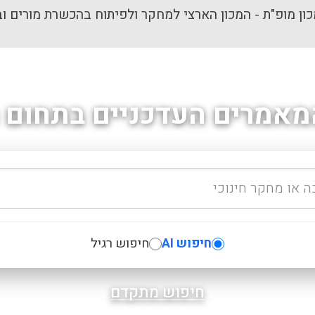
ון מופ"ת - המכון הארצי למחקר ולפיתוח בהכשרת מורים וב
מאמרים העדכניים בתחום ה
חיפוש AI
חיפוש רגיל
חיפוש מתקדם