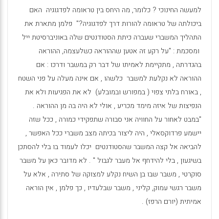
למעשה החינוכי ? כלומר, מה היחס בין טראומה לפדגוגיה האם
ביכולתה של טראומה להורות דרך לפדגוגיה?" פלמן מתארת את
התהליך המשברי שעברה כיתת הסטודנטים שלה באוניברסיטת ייל
ומסכמת : "על רקע זה אטען שההוראה כשלעצמה, ההוראה
בהגדרתה , מתקיימת לאמיתו של דבר רק במשבר ודרכו : אם
ההוראה לא נקלעת למשבר כלשהו , אם אינה מעלה על פני השטח
, באורח בלתי צפוי ( במפורש ובמובלע) לא את הפגיעות ולא את
הנפיצות של איזה מימד מכריע , אולי לא היה בה מן ההוראה .
"במבט לאחור על החוויה אני סבורה שתפקידי כמורה , ככל שזה
יישמע פרדוקסאלי , היה ליצור בכיתה מצב משברי ככל האפשר ,
להביאה אל קצה המשבר שהסטודנטים יכלו לעמוד בו בלי להסתכן
בשיגעון , בלי להידחף אל מעבר לגבול " . לא מדובר כאן על משבר
סוקרטי , משבר שבו בן השיח נקלע למצוקה של סתירה , אלא על
משבר רגשי עמוק, קליני , משבר שבלעדיו , כך פלמן , אין הוראה
אמיתית (יורם הרפז) .