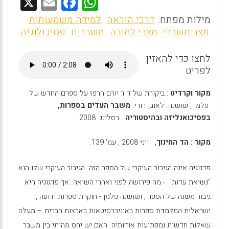
X
E
F
W
m
a
h
מילות מפתח:
דרכי הוראה
למידה משמעותית
ai
ce
at
מצב משברי
מצבי למידה
משברים
פסיכולוגיה
l
b
s
לחצו כדי להאזין
o
A
לפריט
o
p
מקור וקרדיט
: ביקורת של ד"ר יורם הרפז על ספרם החדש של
k
p
פלמן , שושנה. לאוב, דורי.
משבר העדים בספרות,
בפסיכואנליזה ובהיסטוריה
. רסלינג 2008 .
מקור : הד החינוך
, יוני 2008 , עמ' 139.
פדגוגיה אינה הגיבור העיקרי של הספר הזה. הגיבור העיקרי שלו הוא
"נשיאת עדות" - מה פירושה לפני ואחרי השואה. אך פדגוגיה היא
גיבור משנה של הספר , ושושנה פלמן - חוקרת ספרות ידועה ,
ישראלית המלמדת ספרות באוניברסיטאות בארצות הברית – מעלה
שאלות חדשות ומפתיעות אודותיה. האם יש יחס מהותי בין משבר