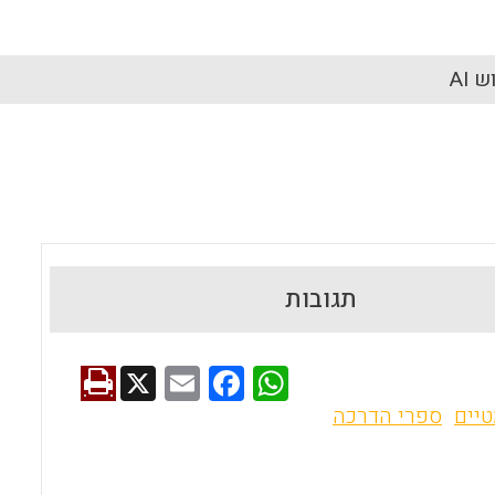
 AI
תגובות
X
E
F
W
m
a
h
יים
ספרי הדרכה
ai
ce
at
l
b
s