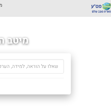
מכ
מיטב ה