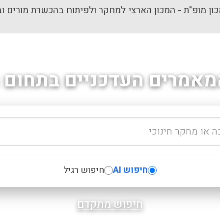
ון מופ"ת - המכון הארצי למחקר ולפיתוח בהכשרת מורים וב
מאמרים העדכניים בתחום ה
חיפוש AI
חיפוש רגיל
חיפוש מתקדם