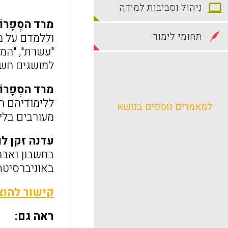
ניהול וסביבות למידה
מרד הסְפָרוֹ
תחומי לימוד
וללמדם על מ
"עשרת", "המר
למושגים חשבו
מרד הסְפָרוֹ
ללימודיהם הפ
למאמרים נוספים בנושא
מעורבים בלי
עדנה זקן לו
בחשבון ואבח
באוניברסיטת
קישור להוצ
ראה גם: