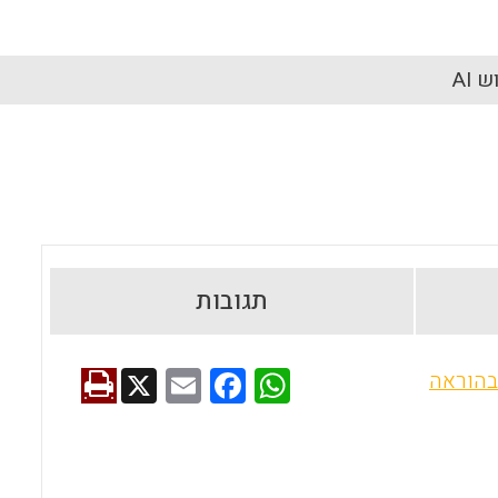
 AI
תגובות
X
E
F
W
בהוראה
m
a
h
ai
ce
at
l
b
s