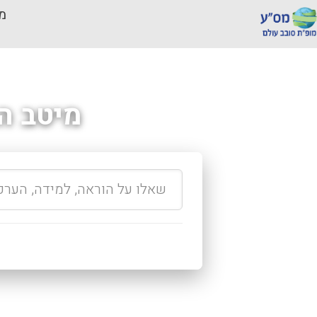
מכ
מיטב ה