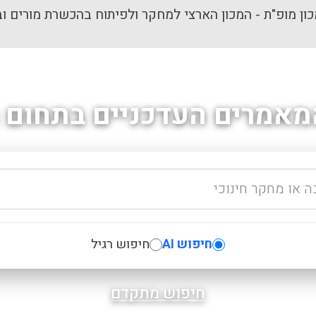
ון מופ"ת - המכון הארצי למחקר ולפיתוח בהכשרת מורים וב
מאמרים העדכניים בתחום ה
חיפוש AI
חיפוש רגיל
חיפוש מתקדם