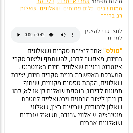
m
a
h
מילות מפתח:
אתרי אינטרנט
כלי עזר
ai
ce
at
ממוחשבים
כלים פתוחים
שאלונים
שאלות
רב-ברירה
l
b
s
o
A
לחצו כדי להאזין
o
p
לפריט
k
p
"פולס"
אתר ליצירת סקרים ושאלונים
בחינם, מאפשר לדרג, להשתתף וליצור סקרי
אינטרנט ובניית שאלונים חינם באינטרנט .
המערכת מאפשרת בניית סקרים חינם, יצירת
שאלונים, הקמת טפסים מקוונים, שיתוף
תמונות לדירוג, הוספת שאלות כן או לא, כמו
כן ניתן ליצור מבחנים וירטואליים למטרת:
שאלון לימודים, שביעות רצון, שאלוני
מוטיבציה, שאלוני עבודה, תשאול עובדים
ושאלונים אחרים .