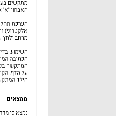
מתקשים בעזר
האבחון "א' א' כתב יד" (ארז ופרו
הערכת תהליך
מרחב ולחץ של
השימוש בדיג
הכתיבה המוצ
המתקשה בכתי
על הדף, הקוו
הילד המתקשה
ממצאים
נמצא כי מדדי