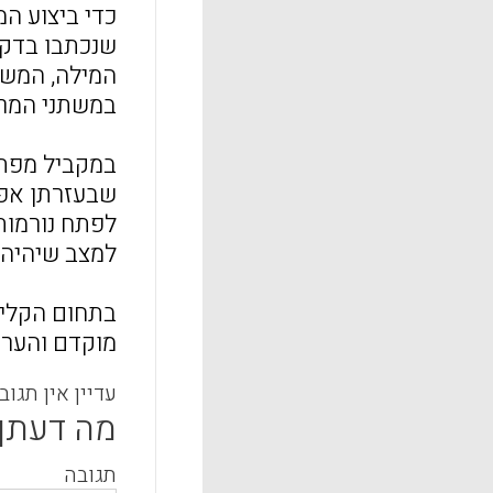
כדי ביצוע המ
שנכתבו בדקה
המילה, המשפ
במשתני המרחב
במקביל מפתח
שבעזרתן אפש
לפתח נורמות 
למצב שיהיה נ
בתחום הקלינ
מוקדם והערכ
עדיין אין תגוב
מה דעתך
תגובה