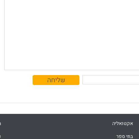
אקטואליה
מ
בתי ספר
נ