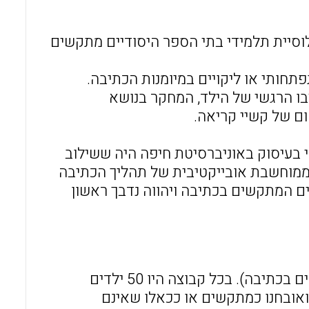
o
A
o
p
כו במקומות שונים בעולם נמצא ש- 10-34% מאוכלוסיית תלמידי בתי הספר היסודיים מתקשים
k
p
תחותי או ליקויים במיומנות הכתיבה.
בו הרגשי של הילד, המחקר בנושא
ם של קשיי קריאה.
 בעיסוק באוניברסיטת חיפה היה ששילוב
ממוחשבת אובייקטיבית של תהליך הכתיבה
ים המתקשים בכתיבה ויהווה נדבך ראשון
במחקר השתתפו שתי קבוצות של ילדים (מתקשים ושאינם מתקשים בכתיבה). בכל קבוצה היו 50 ילדים
תתפו במחקר זוהו ואובחנו כמתקשים או ככאלו שאינם