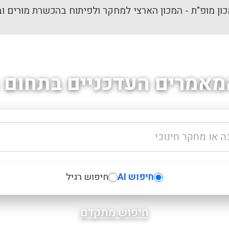
ון מופ"ת - המכון הארצי למחקר ולפיתוח בהכשרת מורים וב
מאמרים העדכניים בתחום ה
חיפוש AI
חיפוש רגיל
חיפוש מתקדם