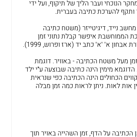
ר הנוכחי ועבר הליך של תיקוף, ועל ידי
שב נייד, דיגיטייזר (משטח כתיבה
רך המחקר (POET). השימוש במערכת הממוחשבת איפשר קבלת נתוני זמן
ן א' 'א' כתב יד (ארז ופרוש, 1999).
ן מעל משטח הכתיבה - באוויר. דוגמת
דוגמא מימין הינה כתיבה שבוצעה ע"י ילד
ווים הכחולים הינה הכתיבה כפי שנראית
ין אות לאות. ניתן לראות כמה זמן מבלה
ן הכתיבה על הדף, זמן השהייה באויר תוך