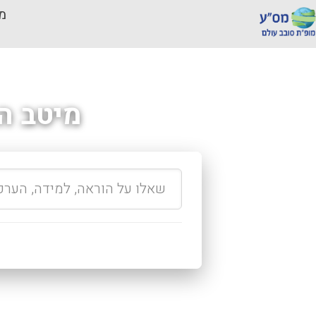
מכ
מיטב ה