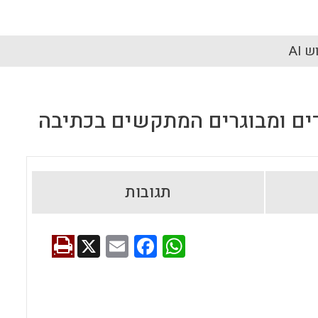
 AI
ים ומבוגרים המתקשים בכתיבה
תגובות
X
E
F
W
m
a
h
ai
ce
at
l
b
s