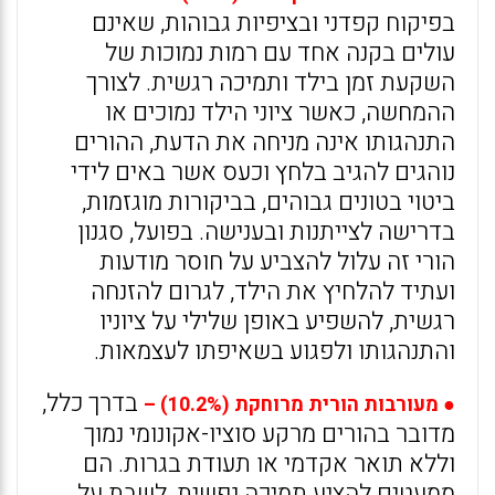
בפיקוח קפדני ובציפיות גבוהות, שאינם
עולים בקנה אחד עם רמות נמוכות של
השקעת זמן בילד ותמיכה רגשית. לצורך
ההמחשה, כאשר ציוני הילד נמוכים או
התנהגותו אינה מניחה את הדעת, ההורים
נוהגים להגיב בלחץ וכעס אשר באים לידי
ביטוי בטונים גבוהים, בביקורות מוגזמות,
בדרישה לצייתנות ובענישה. בפועל, סגנון
הורי זה עלול להצביע על חוסר מודעות
ועתיד להלחיץ את הילד, לגרום להזנחה
רגשית, להשפיע באופן שלילי על ציוניו
והתנהגותו ולפגוע בשאיפתו לעצמאות.
בדרך כלל,
● מעורבות הורית מרוחקת (10.2%) –
מדובר בהורים מרקע סוציו-אקונומי נמוך
וללא תואר אקדמי או תעודת בגרות. הם
ממעטים להציע תמיכה נפשית, לשבת על