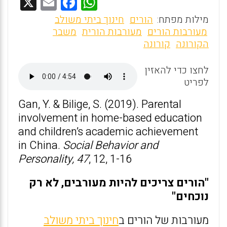
X
E
F
W
m
a
h
מילות מפתח:
הורים
חינוך ביתי משולב
ai
ce
at
מעורבות הורים
מעורבות הורית
משבר
הקורונה
קורונה
l
b
s
o
A
לחצו כדי להאזין
o
p
לפריט
k
p
Gan, Y. & Bilige, S. (2019). Parental
involvement in home-based education
and children’s academic achievement
in China.
Social Behavior and
Personality, 47
, 12, 1-16
"הורים צריכים להיות מעורבים, לא רק
נוכחים"
מעורבות של הורים ב
חינוך ביתי משולב