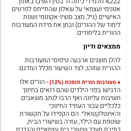
4,222 תלמידי כיתה ח' בסין השיבו באופן
אנונימי ועצמאי על שאלון שהתייחס לפרטים
האישיים (גיל, מצב סוציו-אקונומי ושנות
לימוד של ההורים) ובחן את מידת המעורבות
ההורית בלימודים.
ממצאים ודיון
להלן מוצגים ארבעה טיפוסי המעורבות
ההורית שזוהו, לצד השיעור מכלל המדגם:
הורים אלו
● מעורבות הורית תומכת (12%) -
הדגישו בפני הילדים שהם רואים בחינוך
חשיבות עליונה ואף הרבו לנתב משאבים
כלכליים עבור העתיד החינוכי
והאינטלקטואלי. הם הקפידו על תקשורת
שוטפת עם הילד, עזרה בשיעורי הבית,
כתיבת מערך שיעורי בית עצמאיים והגדרת