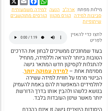
X
E
F
W
m
a
h
מילות מפתח:
ארה"ב
הנעה
למידה משמעותית
ai
ce
at
סביבות למידה
קורס מקוון
קורסים מתוקשבים
שיתופיות
l
b
s
o
A
לחצו כדי להאזין
o
p
לפריט
k
p
בעוד שמחנכים ממשיכים לבחון את הדרכים
הטובות ביותר להוראה וללמידה, מתחיל
להתגלות לקסיקון חדש המתאר גישה
מסוימת אחת –
למידה עמוקה יותר
.
הביטוי מרמז על חווית למידה עשירה
לתלמידים המאפשרת להם באמת להעמיק
בנושא כלשהו ולהבין אותו בדרך הדורשת
יותר מאשר שינון העובדות בלבד.
היסודות היוצרים גישה זו אינם בהכרח