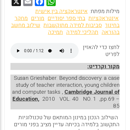
X
E
F
W
m
a
h
מילות מפתח:
אינטראקציה בין אישית
ai
ce
at
אינטראקציות
בתי ספר יסודיים
מורים
מחקר
בחינוך
סביבות למידה מתוקשבות
שילוב מחשב
l
b
s
בהוראה
תהליכי למידה
תמיכה
o
A
o
p
לחצו כדי להאזין
לפריט
p
k
מקור וקרדיט:
Susan Grieshaber. Beyond discovery: a case
study of teacher interaction, young children
and computer tasks ,
Cambridge Journal of
Education,
2010 VOL. 40 NO. 1 ,pp.69 –
85
השילוב הנכון במינון המותאם של טכנולוגיות
התקשוב בלמידה בכיתה עדיין מציב בפני מורים