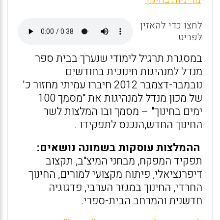
ai
ce
at
מדיניות בחינוך
l
b
s
לחצו כדי להאזין
o
A
לפריט
o
p
במסגרת תרגיל לימודי שנערך בבית ספר
k
p
מנדל למנהיגות חינוכית בחודשים
נובמבר-דצמבר 2012 חיברו עמיתי מחזור כ'
של מכון מנדל למנהיגות את "מסמך 100
ימים בחינוך" – מסמך ובו המלצות לשר
החינוך החדש,הנכנס לתפקידו .
ההמלצות עוסקות בשמונה נושאים:
תפקיד המפקח, מבחני המיצ"ב, תקצוב
דיפרנציאלי, פיתוח מקצועי למורים, החינוך
החרדי, החינוך במגזר הערבי, פדגוגיה
חדשנית והמרחב הבית-ספרי.