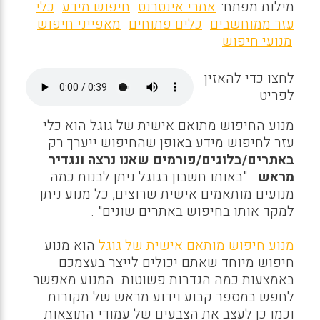
m
a
h
מילות מפתח:
אתרי אינטרנט
חיפוש מידע
כלי
ai
ce
at
עזר ממוחשבים
כלים פתוחים
מאפייני חיפוש
מנועי חיפוש
l
b
s
o
A
לחצו כדי להאזין
o
p
לפריט
k
p
מנוע החיפוש מתואם אישית של גוגל הוא כלי
עזר לחיפוש מידע באופן שהחיפוש ייערך רק
באתרים/בלוגים/פורמים שאנו נרצה ונגדיר
מראש
. "באותו חשבון בגוגל ניתן לבנות כמה
מנועים מותאמים אישית שרוצים, כל מנוע ניתן
למקד אותו בחיפוש באתרים שונים" .
מנוע חיפוש מותאם אישית של גוגל
הוא מנוע
חיפוש מיוחד שאתם יכולים לייצר בעצמכם
באמצעות כמה הגדרות פשוטות. המנוע מאפשר
לחפש במספר קבוע וידוע מראש של מקורות
וכמו כן לעצב את הצבעים של עמודי התוצאות