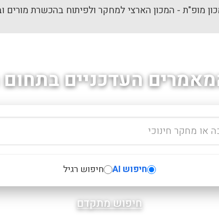
ון מופ"ת - המכון הארצי למחקר ולפיתוח בהכשרת מורים וב
מאמרים העדכניים בתחום ה
חיפוש AI
חיפוש רגיל
חיפוש מתקדם