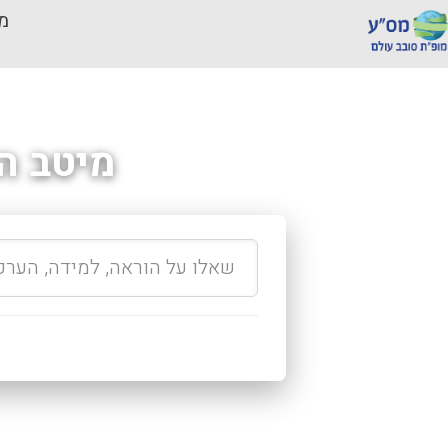
מכ
מיטב ה