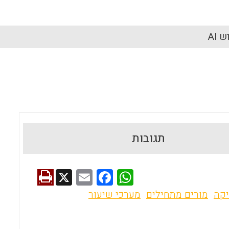
 AI
תגובות
X
E
F
W
m
a
h
יקה
מורים מתחילים
מערכי שיעור
ai
ce
at
l
b
s