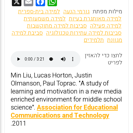
X
E
F
W
m
a
h
מילות מפתח:
גורמי הנעה
למידה בית-ספרית
ai
ce
at
למידה מאותגרת בעיות
למידה משמעותית
למידה פעילה
סביבות למידה מתוקשבות
l
b
s
סביבות למידה עתירות טכנולוגיה
סביבת למידה
o
A
מגוונת
תלמידים
o
p
לחצו כדי להאזין
p
k
לפריט
Min Liu, Lucas Horton, Justin
Olmanson, Paul Toprac. "A study of
learning and motivation in a new media
enriched environment for middle school
science".
Association for Educational
Communications and Technology
2011.