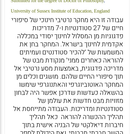
Submitted for the degree of Doctor of Philosophy
,
University of
Sussex Institute of Education, England
עבודה זו היא מחקר נרטיבי חינוכי של סיפורי
חיים של 27 סטודנטיות ו-7 מדריכות
פדגוגיות מן המסלול לחינוך יסודי במכללה
אקדמית לחינוך בישראל. המחקר בחן את
המשמעות של 'להכיר סטודנטים ועמיתים
להוראה כאחרים ממני' מנקודת מבט של
מדריכה פדגוגית, באמצעות מסע נרטיבי אל
תוך סיפורי החיים שלהם. מושגים וכלים מן
המחקר האוטוביוגרפי והאתנוגרפי שימשו
בהשאלה כעדשות שדרכן אפשר היה לבחון
מזוויות מבט חדשות את עולמן של
סטודנטיות ומדריכות. העבודה מתייחסת אל
תהליך ההכשרה להוראה כאל תהליך
חיברות דיאלקטי של הבניה אישית בתוך
הקשר חברתי תרבותי, ואת היכולת לספר