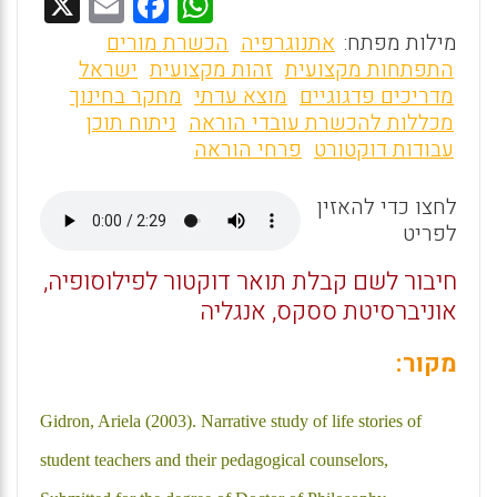
X
E
F
W
m
a
h
מילות מפתח:
אתנוגרפיה
הכשרת מורים
ai
ce
at
התפתחות מקצועית
זהות מקצועית
ישראל
מדריכים פדגוגיים
מוצא עדתי
מחקר בחינוך
l
b
s
מכללות להכשרת עובדי הוראה
ניתוח תוכן
o
A
עבודות דוקטורט
פרחי הוראה
o
p
לחצו כדי להאזין
p
k
לפריט
חיבור לשם קבלת תואר דוקטור לפילוסופיה,
אוניברסיטת ססקס, אנגליה
מקור:
Gidron, Ariela (2003). Narrative study of life stories of
student teachers and their pedagogical
counselors,