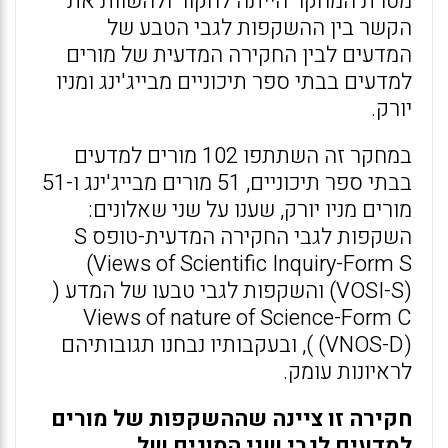
מטרת המחקר הייתה לחקור ולהשוות את
הקשר בין ההשקפות לגבי הטבע של
המדעים לבין החקירה המדעית של מורים
למדעים בבתי ספר תיכוניים מבייג'ינג ומניו
יורק.
במחקר זה השתתפו 102 מורים למדעים
בבתי ספר תיכוניים, 51 מורים מבייג'ינג ו-51
מורים מניו יורק, שענו על שני שאלונים:
השקפות לגבי החקירה המדעית-טופס S
(Views of Scientific Inquiry-Form S
(VOSI-S) והשקפות לגבי טבעו של המדע (
Views of nature of Science-Form C
(VNOS-D) ), ובעקבותיו נבחנו תגובותיהם
לראיונות עומק.
חקירה זו ציינה שההשקפות של מורים
למדעים לגבי שני הסוגים של