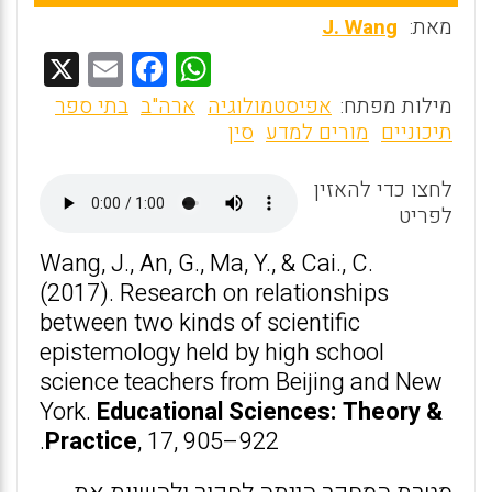
מאת:
J. Wang
X
E
F
W
m
a
h
מילות מפתח:
אפיסטמולוגיה
ארה"ב
בתי ספר
ai
ce
at
תיכוניים
מורים למדע
סין
l
b
s
לחצו כדי להאזין
o
A
לפריט
o
p
Wang, J., An, G., Ma, Y., & Cai., C.
k
p
(2017). Research on relationships
between two kinds of scientific
epistemology held by high school
science teachers from Beijing and New
York.
Educational Sciences: Theory &
Practice
, 17, 905–922.