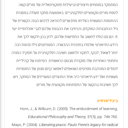
המתמקד במומחים חיצוניים וביעילות פונקציונאלית של מורים קשה
לטפח מורים מקצועיים רפלקטיביים. באמצעות מחקר פעולה במסגרת
ההתנסות המעשית הצליחו מתכשרים להוראה לרכוש הבנה הקשרית של
גיל ההתבגרות המוקדם, והרחיבו את ההבנות שלהם לגבי אוכלוסיית יעד
זו. הם גם החלו לחשוב על התפישות שלהם, לדון בהן ולקשר לכך את
הידע התיאורטי שלמדו בתוכנית ההכשרה. הסטודנטים גילו נכונות רבה
יותר לשאול, לבקר, לחקור ולחשוב חשיבה רפלקטיבית על תפקיד המורה
ותחומי האחריות שלו מנקודת מבטם הראשונית. הפיתוח של קהיליית
לומדים המורכבת מפרטים השואפים לאפשר קיום מגוון של התנסויות
מעשיות ושל ידע תיאורטי היה אחד התוצרים המעניינים של המחקר, ויש
לכך חשיבות בהקשר של התפתחות מקצועית של מורים.
ביבליוגרפיה
Horn, J., & Wilburn, D. (2005). The embodiment of learning,
Educational Philosophy and Theory
, 37(5), pp. 746-760.
Mayo, P. (2004).
Liberating praxis: Paulo Freire's legacy for radical