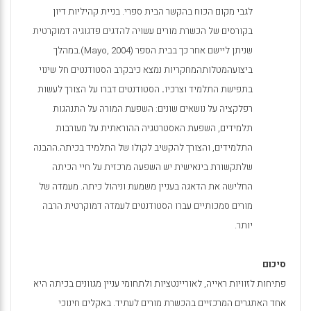
לגבי מקום הכוח בהקשר הבית ספרי. בניית קהיליות דיון
בקורסים של הכשרת מורים עשויה להדגים פדגוגיה דמוקרטית
שניתן ליישם אחר כך בבית הספר (
Mayo, 2004
).
במהלך
ביצועהמטלותהמחקריות נמצא כיבקרב הסטודנטים חל שינוי
בתפישת התלמיד וצרכיו
.
הסטודנטים דברו על הצורך לעשות
רפלקציה על נושאים שונים: השפעת המורה על התנהגות
תלמידים, השפעת האסטרטגיה ההוראתית על מעורבות
התלמידים, והצורך להקשיב לקולו של התלמיד בכיתה.ההבנה
שלתקשורת בינאישית יש השפעה מרכזית על חיי הכיתה
החלישה את הדאגה בעניין משמעת וניהול כיתה. מעמדה של
מורים סמכותיים עברו הסטודנטים לעמדה דמוקרטית הרבה
יותר.
סיכום
פתיחות לזוויות ראייה, לאוריינטציות ולתחומי עניין מגוונים בכיתה היא
אחד האתגרים המרכזיים בהכשרת מורים לעתיד. באקלים חינוכי