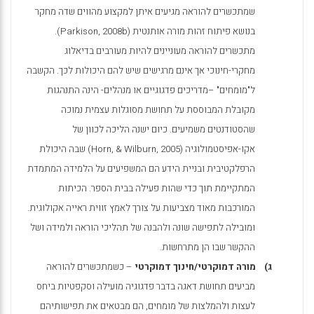
שמתכשרים להוראה מגיעים איתן למקצוע מהווים שדה מחקר
בנושא פיתוח זהות מורה אותנטית (
Parkison, 2008b
).
מתכשרים להוראה מעוניינים להיות מעורבים בדיאלוג
מחקרי-חינוכי אך אינם מרגישים שיש להם היכולות לכך. הקשבה
ל"מומחים" –מדריכים פדגוגיים או מנהלים- הינה התנהגות
מקובלת המבוססת על תחושת מסוגלות עצמית נמוכה
שהסטודנטים משמיעים. כיום ישנה הליכה לכוון של
אקו-אפיסטמולוגיה (
Horn, & Wilburn, 2005
) שבה היכולת
הרפלקטיבית ובניית הידע הם המשפיעים על הלמידה המתמדת
המתקיימת תוך כדי שהות פעילה בבית הספר. הכיתות
המורכבות מאוד מצביעות על צורך לאמץ זווית ראייה אקולוגית.
ומובילה לתפישה שונה ולהבנה של תהליכי הוראה ולמידה ושל
ההקשר שבו הן מתרחשות.
ג)
מורה דמוקרטי/חינוך דמוקרטי
– כשמתכשרים להוראה
מביעים תחושת דאגה בדבר פדגוגיה מועילה וסקפטיות ביחס
לעצות ולהמלצות של מומחים, הם מבטאים את תפישותיהם