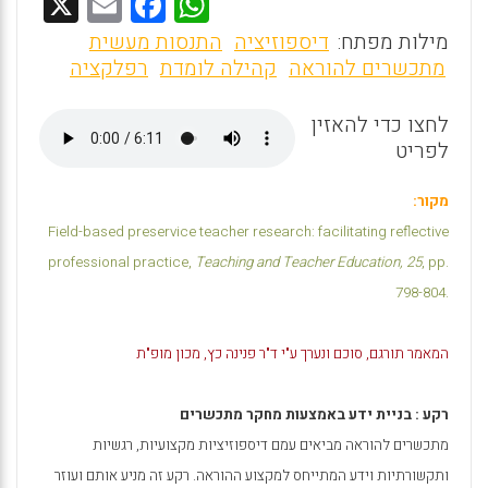
X
E
F
W
m
a
h
מילות מפתח:
דיספוזיציה
התנסות מעשית
ai
ce
at
מתכשרים להוראה
קהילה לומדת
רפלקציה
l
b
s
לחצו כדי להאזין
o
A
לפריט
o
p
k
p
מקור:
Field-based preservice teacher research: facilitating reflective
professional practice,
Teaching and Teacher Education,
25
, pp.
798-804.
המאמר תורגם, סוכם ונערך ע"י ד"ר פנינה כץ, מכון מופ"ת
רקע : בניית ידע באמצעות מחקר מתכשרים
מתכשרים להוראה מביאים עמם דיספוזיציות מקצועיות, רגשיות
ותקשורתיות וידע המתייחס למקצוע ההוראה. רקע זה מניע
אותם ועוזר