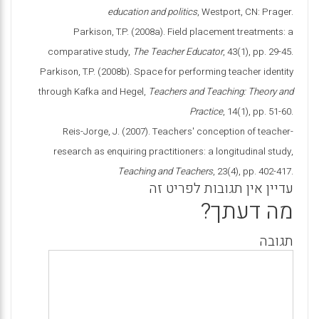
education and politics
, Westport, CN: Prager.
Parkison, T.P. (2008a). Field placement treatments: a
comparative study,
The Teacher
Educator
, 43(1), pp. 29-45.
Parkison, T.P. (2008b). Space for performing teacher identity
through Kafka and Hegel,
Teachers and Teaching: Theory and
Practice
, 14(1), pp. 51-60.
Reis-Jorge, J. (2007). Teachers' conception of teacher-
research as enquiring practitioners: a longitudinal study,
Teaching and Teachers
, 23(4), pp. 402-417.
עדיין אין תגובות לפריט זה
מה דעתך?
תגובה