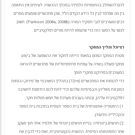
להם להשתלב בהתנסויות הלמידה במהלך ההכשרה. לעיתים אין התאמה
בין מה שנלמד לבין כל הידע הקודם הנ"ל, שכן מתכשרים שומעים מסרים
רבים ומעורבים לגבי תפקיד המורה (
Parkison 2008a, 2008b
). חשוב
לגשר על הפער הזה כדי שיצמחו להיות מורים רפלקטיביים.
רציונל והליך
המחקר
מטרת המחקר המוצג במאמר הייתה לחקור את ההשפעה של ביצוע
מחקר-פעולה בשדה על עמדות פרופסיונליות של מתכשרים להוראה
המעורבים בפרויקט מחקרי תומך.
כדי להנחות את המתכשרים (
n
=12) בתהליך החשיבתי של פירוק ההנחות
המובנות מאליהן והבסיסיות שלהם וכדי לתת להם הזדמנות לחשיבה
רפלקטיבית עליהן, נבנתה בעבורם מערכת של חמש מטלות חקר:
1) היסטוריה-אתנוגרפית של בית הספר: תצפית בתרבות בית הספר
והקהילייה ותיעודן;
2) תרשים ביוגרפיה: בניית תרשים ביוגרפי של תלמיד אחד תוך מעקב
אחר התפתחותו הפיסית, הרגשית והקוגניטיבית, זאת כדי להבין את