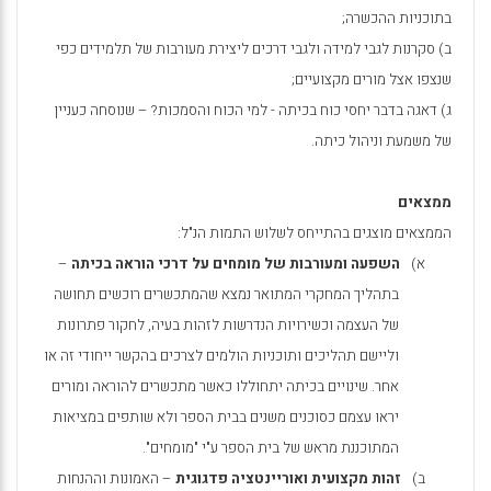
בתוכניות ההכשרה;
ב) סקרנות לגבי למידה ולגבי דרכים ליצירת מעורבות של תלמידים כפי
שנצפו אצל מורים מקצועיים;
ג) דאגה בדבר יחסי כוח בכיתה - למי הכוח והסמכות? – שנוסחה כעניין
של משמעת וניהול כיתה.
ממצאים
הממצאים מוצגים בהתייחס לשלוש התמות הנ"ל:
א)
השפעה ומעורבות של מומחים על דרכי הוראה בכיתה
–
בתהליך המחקרי המתואר נמצא שהמתכשרים רוכשים תחושה
של העצמה וכשירויות הנדרשות לזהות בעיה, לחקור פתרונות
וליישם תהליכים ותוכניות הולמים לצרכים בהקשר ייחודי זה או
אחר. שינויים בכיתה יתחוללו כאשר מתכשרים להוראה ומורים
יראו עצמם כסוכנים משנים בבית הספר ולא שותפים במציאות
המתוכננת מראש של בית הספר ע"י "מומחים".
ב)
זהות מקצועית ואוריינטציה פדגוגית
– האמונות וההנחות