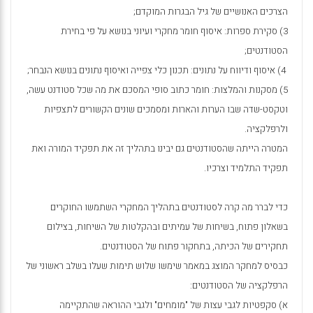
הצרכים האנושיים של גיל הבגרות המוקדם;
3) סקירת ספרות: איסוף חומר מחקרי ועיוני בנושא על פי בחירת
הסטודנטים;
4) איסוף ודיווח על נתונים: תכנון כלי צפייה ואיסוף נתונים בנושא הנבחר;
5) מסקנות והמלצות: חומר כתוב סופי המסכם את מה שכל סטודנט עשה,
וטקסט-שדה שבו הערות והארות ומסמכים שונים הקשורים לתצפיות
ולרפלקציה.
המטרה הייתה שהסטודנטים גם יבינו בתהליך זה את תפקיד המורה ואת
תפקיד התלמיד וצרכיו.
כדי לברר מה קרה לסטודנטים בתהליך המחקרי השתמשו החוקרים
בשאלון פתוח, בשיחות של עמיתים ובהקלטות של השיחות, בצילום
תחקירים של הכיתה, בתחקור פתוח של הסטודנטים.
כבסיס למחקר המוצג במאמר שימשו שלוש תימות שעלו בשלב ראשוני של
הרפלקציה של הסטודנטים:
א) סקפטיות לגבי עצות של "מומחים" ולגבי ההוראה שהתקיימה