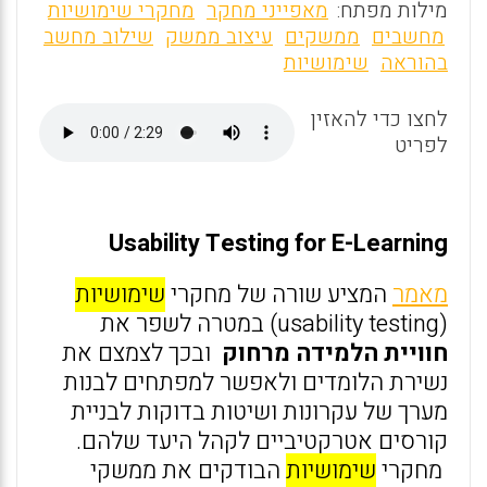
m
a
h
מילות מפתח:
מאפייני מחקר
מחקרי שימושיות
ai
ce
at
מחשבים
ממשקים
עיצוב ממשק
שילוב מחשב
בהוראה
שימושיות
l
b
s
o
A
לחצו כדי להאזין
o
p
לפריט
k
p
Usability Testing for E-Learning
מאמר
המציע שורה של מחקרי
שימושיות
(usability testing) במטרה לשפר את
חוויית הלמידה מרחוק
ובכך לצמצם את
נשירת הלומדים ולאפשר למפתחים לבנות
מערך של עקרונות ושיטות בדוקות לבניית
קורסים אטרקטיביים לקהל היעד שלהם.
מחקרי
שימושיות
הבודקים את ממשקי