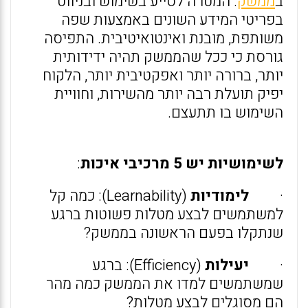
ב
ממשק
. המטרה לסייע בשימוש ובניווט
בפריטי המידע השונים באמצעות שפה
משותפת, מובנת ואינטואיטיבית. התפיסה
גורסת כי ככל שהממשק תהיה ידידותית
יותר, ברורה יותר ואפקטיבית יותר, הלקוח
יפיק תועלת רבה יותר מהשירות, וחוויית
השימוש בו תתעצם.
לשימושיות יש 5 מרכיבי איכות
:
·
לימודיות
(Learnability): כמה קל
למשתמשים לבצע מטלות פשוטות ברגע
שנתקלו בפעם הראשונה בממשק?
·
יעילות
(Efficiency): ברגע
שמשתמשים למדו את הממשק כמה מהר
הם מסוגלים לבצע מטלות?