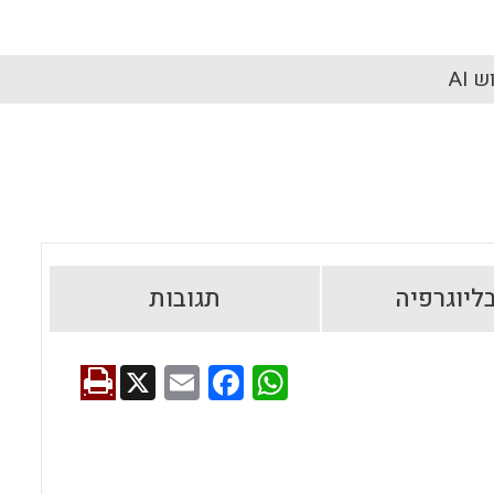
 AI
ליוגרפיה
תגובות
X
E
F
W
m
a
h
ai
ce
at
l
b
s