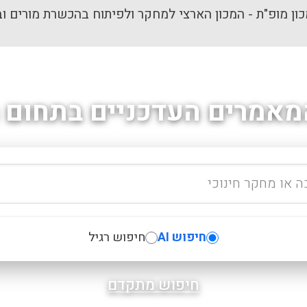
ון מופ"ת - המכון הארצי למחקר ולפיתוח בהכשרת מורים וב
מאמרים העדכניים בתחום ה
חיפוש AI
חיפוש רגיל
חיפוש מתקדם