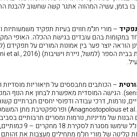
 בו בזמן, עשיה המהווה אתגר קשה שחשוב להבנת הת
פקיד
– מורי חנ"מ חווים בעיות תפקיד משמעותיות וב
וחד במקומות בהם עובדים בגישת ההכלה. האופי המק
 הוראה יוצר פער בין אמונות המורים על תפקידם (ל
יל.
ורטית
– הכותבים מתבססים על תיאוריות מוסדיות ו
(sense-making). הגישה המוסדית מאפשרת לבחון את הנו
יים, נורמות, דרכי עבודה ודפוסי יחסים חברתיים ק
יותר (Anagnostopolous et al., 2010) 
ות קליטה של מורי חנ"מ מתחילים מעצבות את זהותם 