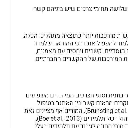
לושה תחומי צרכים שיש ביניהם קשר:
שות מורכבות יותר כתוצאה מתהליכי הכלה,
 ללמוד להפעיל את דרכי ההוראה שלמדו
ם מוסדיים. קשרים ויחסים עם מאמנים,
 את המורכבות של ההקשרים החברתיים
תרבותית וסוגי הצרכים המיוחדים משפיעים
חקרים מראים קשר בין האתגר בטיפול
בבעלי צרכים ייחודיים מורכבים לבין עליה במתח ובשחיקה (Brunsting et al.,2014). המורים אף מציינים זאת
כסיבות לעזיבת המקצוע. ככל שמורי חנ"מ אחראים על מספר גדל והולך של תלמידים (Boe et al., 2013),
מורי החנ"מ לעבוד עם תלמידים בעלי