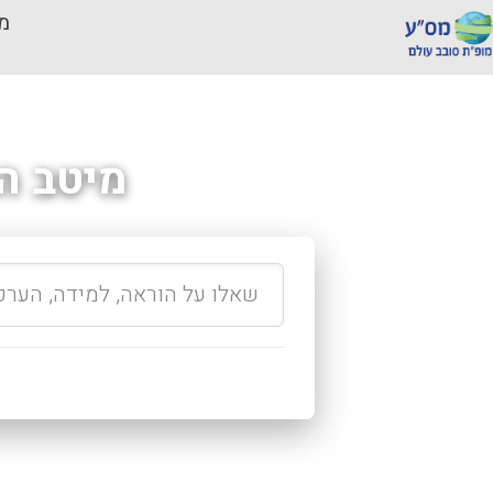
מכ
מיטב ה