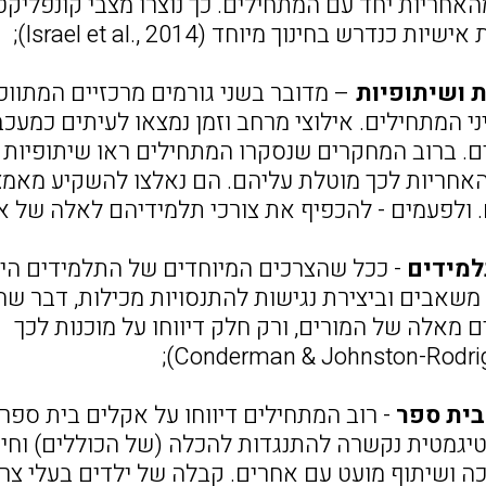
אחריות יחד עם המתחילים. כך נוצרו מצבי קונפליקט
ות כנדרש בחינוך מיוחד (Israel et al., 2014);
 ושיתופיות
– מדובר בשני גורמים מרכזיים המתוו
י המתחילים. אילוצי מרחב וזמן נמצאו לעיתים כמעכ
ם. ברוב המחקרים שנסקרו המתחילים ראו שיתופיות 
אחריות לכך מוטלת עליהם. הם נאלצו להשקיע מאמצ
 ולפעמים - להכפיף את צורכי תלמידיהם לאלה של או
למידים
- ככל שהצרכים המיוחדים של התלמידים היו
משאבים וביצירת נגישות להתנסויות מכילות, דבר שה
 מאלה של המורים, ורק חלק דיווחו על מוכנות לכך
בית ספר
- רוב המתחילים דיווחו על אקלים בית ספרי
גמטית נקשרה להתנגדות להכלה (של הכוללים) וחיז
כה ושיתוף מועט עם אחרים. קבלה של ילדים בעלי צר