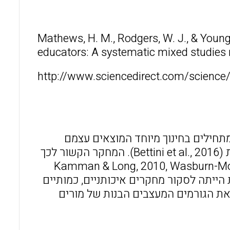
o
A
o
p
Mathews, H. M., Rodgers, W. J., & Young
k
p
educators: A systematic mixed studies 
http://www.sciencedirect.com/science
מתחילים בחינוך מיוחד המוצאים עצמם
לכודים בין רגולציות של החינוך המיוחד לבין הבנות וציפיות סותרות (Bettini et al., 2016). המחקר הקשור לכך
ליטת מתחילים בחינוך המיוחד כקבוצה מובחנת (Kamman & Long, 2010, Wasburn-Moses,
ת הייתה לסקור מחקרים איכותניים, כמותיים
 את הגורמים המעצבים הבנות של מורים