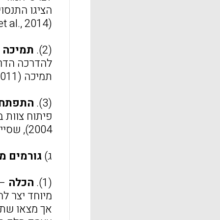
הציגו התנסוי
(Israel et al., 2014), אף כי לא במקרים רבים;
(2).
תמיכה 
להדרכה הדרוש
תמיכה (Youngs et al., 2011);
(3).
התפתחו
2004), שסייעו להם במידה רבה.
ג)
גורמים מ
(1).
הכלה
– 
אך מצאו שתגו