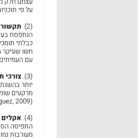
עצמם חלק מה
על פי תוכניות אישי
(2).
תקשורת
הנתפסת בעינ
כבלתי תומכי
חשו שעיקר ה
עם העמיתים.
(3).
צורכי ת
יותר בהשגת 
מרקעים שונים
(Conderman & Johnston-Rodriguez, 2009);
(4).
אקלים 
התפיסה הסטי
מעורבות נמו