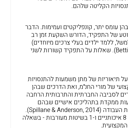
נסויות הקליטה שלהם.
הן עומס יתר, קונפליקטים ועמימות. הדבר
וטע של התפקיד, הדורש השקעת זמן רב
משל, ללמד ילדים בעלי צרכים מיוחדים)
לבין המציאות בבית הספר (למשל, ניירת וישיבות) (Bettini et al., 2016). שאלות על התפקיד קשורות לשני
על תיאוריות של מתן משמעות להתנסויות
ף המקצועי של מורי החנ"מ, ואת הדרכים שבהן
שורים לסביבה החברתית והתרבותית הרחבה
ופרספקטיבת מתן המשמעות ממקדת בתהליכים אישיים שבהם
המורים בונים הבנות של מדיניות, נורמות ומסרים תרבותיים בסביבת העבודה (Spillane & Anderson, 2014).
התיאוריות הנ"ל שימשו מסגרת לסקירת 18 מחקרים – 9 כמותיים, 8 איכותניים ו-1 בשיטות מעורבות - בשאלה
המקצועית.