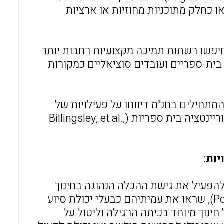
ו כחלק מתוכניות מחוזיות או ארציות
יפשו רשתות תמיכה מקצועיות רחבות יותר
 בית-ספריים ועובדים סוציאליים כמקורות
תחילים בחנ"מ דיווחו על פעילויות של
פיתוח צוות בבית הספר (Fall & Billingsley, 2011) ועל פגישות אוריינטציה בית ספריות (Billingsley, et al.,
יות
:
להפעיל את גישת ההכלה הנהוגה בחינוך
מיוחד יצר לחצים על המורים המתחילים (Pogrund & Cowan, 2013), שראו את עמיתיהם כבעלי יכולת סיוע
חינוך מיוחד בכיתה הרגילה וליטול על