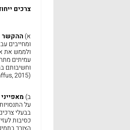
צרכים ייחו
א)
ההקשר ה
ומחייבים עבו
ולממש את אמו
עמיתים מתחי
וחשיבותם בה
(Billingsley et al., 2009 Mazurek & Schaffus, 2015).
ב)
מאפייני 
על התנסויות
הצורך בתמיכ