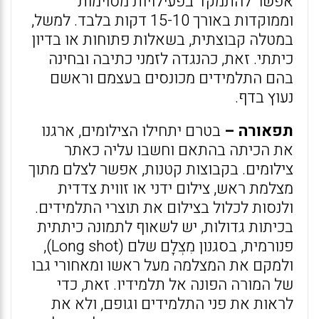
אפשר להתמקד בפעילויות מסוימות
וממוקדות באורך 15-10 דקות בלבד. למשל,
במטלה קבוצתית, בשאלות פתוחות או בדיון
כיתתי. זאת, כהנגדה לזמני כתיבה ובחינה
בהם התלמידים מכונסים בעצמם וראשם
נעוץ בדף.
תפאורה –
בטרם יתחילו הצילומים, ארגנו
את הכיתה בהתאם וחשבו עליה כאתר
צילומים. בקבוצות קטנות, אפשר לצלם מתוך
מצלמת ראש, צילום ידני או זווית צדדית
ולנסות לכלול בצילום את תוצרי התלמידים.
בכיתות גדולות, יש לשאוף לתמונה כיתתית
פנורמית, בסגנון מִצְלָם שלם (Long shot),
ולמקם את המצלמה מעל ראשו ומאחורי גבו
של המורה הפונה אל תלמידיו. זאת, כדי
לראות את פני התלמידים וגופם, ולא את