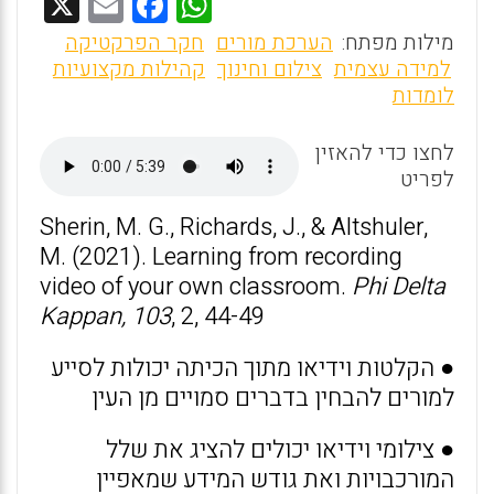
X
E
F
W
m
a
h
מילות מפתח:
הערכת מורים
חקר הפרקטיקה
ai
ce
at
למידה עצמית
צילום וחינוך
קהילות מקצועיות
לומדות
l
b
s
o
A
לחצו כדי להאזין
o
p
לפריט
k
p
Sherin, M. G., Richards, J., & Altshuler,
M. (2021). Learning from recording
video of your own classroom.
Phi Delta
Kappan, 103
, 2, 44-49
●
הקלטות וידיאו מתוך הכיתה יכולות לסייע
למורים להבחין בדברים סמויים מן העין
● צילומי וידיאו יכולים להציג את שלל
המורכבויות ואת גודש המידע שמאפיין