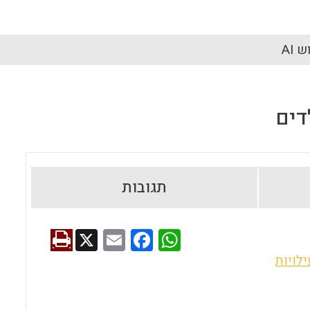
 AI
דים
תגובות
X
E
F
W
m
a
h
לויות
ai
ce
at
l
b
s