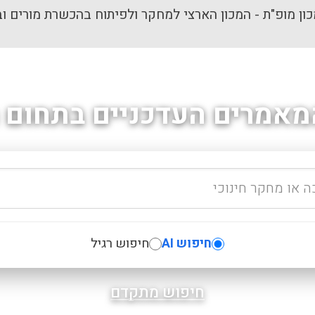
ון מופ"ת - המכון הארצי למחקר ולפיתוח בהכשרת מורים וב
מאמרים העדכניים בתחום ה
חיפוש AI
חיפוש רגיל
חיפוש מתקדם