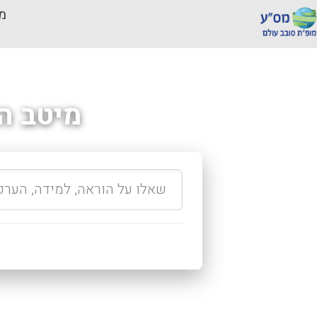
מכ
מיטב ה