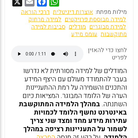
X
E
F
W
m
a
h
מילות מפתח:
אוצרות דיגיטלית
דרכי הוראה
ai
ce
at
למידה מבוססת פרויקטים
למידה מרחוק
למידת מבוגרים
מודלים
סביבות למידה
l
b
s
מתוקשבות
עומס מידע
o
A
o
p
לחצו כדי להאזין
לפריט
p
k
המודלים של למידה מסורתית לא נדרשו
בעבר להתמודד מעולם עם היצף המידע
והתכנים והשמירה על רמת ההתעניינות
הערה של הלומד המבוגר. המציאות כיום
השתנתה.
במהלך הלמידה המתוקשבת
באינטרנט נחשף הלומד לכמויות
עתירות מידע מחד ומצד שני צריך
לשמור על התעניינות רציפה במהלך
הלמידה
. על רקע זה מנסה
המרצה