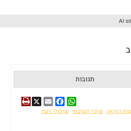
 AI
ב
תגובות
X
E
F
W
m
a
h
ות הוראה
שינוי חשיבתי
שיקולי דעת
ai
ce
at
l
b
s