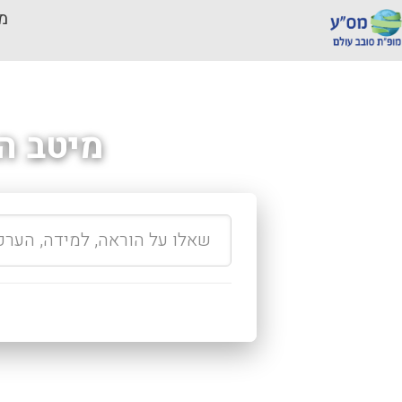
מכ
מיטב ה