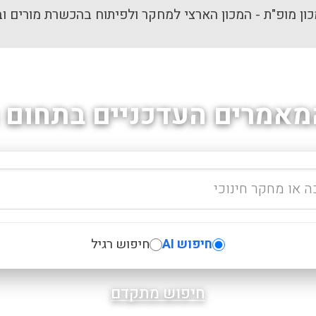
ון מופ"ת - המכון הארצי למחקר ולפיתוח בהכשרת מורים וב
מאמרים העדכניים בתחום ה
חיפוש AI
חיפוש רגיל
חיפוש מתקדם