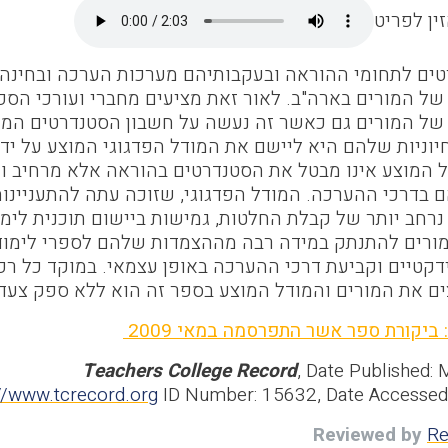
ין לפריט
ים לתחומי ההוראה ובעקבותיהם מערכות הערכה ובחינה 
של המורים בארה"ב. לאור זאת מציעים מחברי ועורכי הספ
של המורים גם כאשר זה נעשה על חשבון הסטנדרטים המהו
יוניות שלהם היא ליישם את המודל הפדגוגי המוצע על יד
ל המוצע אינו מבטל את הסטנדרטים בהוראה אלא מרחיב ו
בדרכי ההערכה. המודל הפדגוגי, שזוכה עתה להתעניינות 
נרחב יותר של קבלת החלטות, גמישות ביישום תוכנית לימו
ורים להתנתק במידה רבה מההצמדות שלהם לספרי לימוד
דקטיים וקביעת דרכי ההערכה באופן עצמאי. במוקד כל רפו
ים את המורים והמודל המוצע בספר זה הוא ללא ספק צעד מ
: ביקורת ספר אשר התפרסמה במאי 2009
Teachers College Record
, Date Published:
://www.tcrecord.org
ID Number: 15632, Date Accessed
Reviewed by
Re