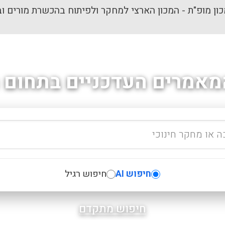
ון מופ"ת - המכון הארצי למחקר ולפיתוח בהכשרת מורים וב
מאמרים העדכניים בתחום ה
חיפוש AI
חיפוש רגיל
חיפוש מתקדם