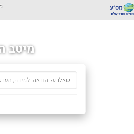
מכ
מיטב ה