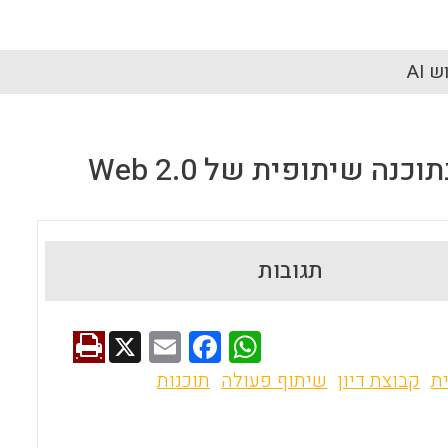
 AI
 שיתופית של Web 2.0
תגובות
X
E
F
W
m
a
h
ת
קבוצת דיון
שיתוף פעולה
תוכנות
ai
ce
at
l
b
s