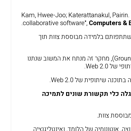
o
A
o
p
Kam, Hwee-Joo; Katerattanakul, Pairin.
collaborative software",
Computers & 
k
p
שתתפותם בלמידה מבוססת צוות תוך
בהתבסס על הגישה של התיאוריה הצומחת מהשטח (Grounded Theory), מחקר זה מנתח את המשוב שנתנו
Web 2.0.
נה שיתופית של Web 2.0.
זה מציע שסביבת הלמידה השיתופית של Web 2.0 מגלה כלי תקשורת שונים לתמיכה
בוססת צוות.
ה, אוטונומיה של הלומד, ואינטליגנציה