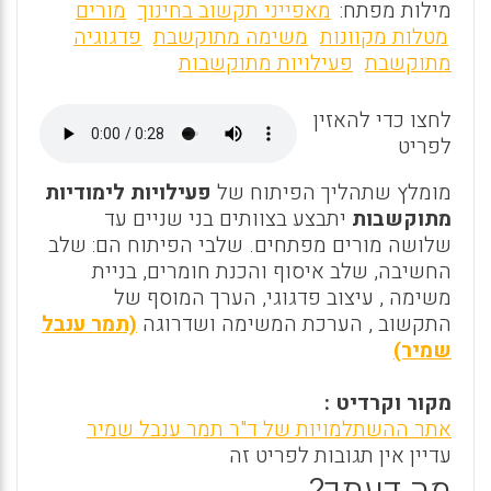
m
a
h
מילות מפתח:
מאפייני תקשוב בחינוך
מורים
ai
ce
at
מטלות מקוונות
משימה מתוקשבת
פדגוגיה
מתוקשבת
פעילויות מתוקשבות
l
b
s
o
A
לחצו כדי להאזין
o
p
לפריט
k
p
מומלץ שתהליך הפיתוח של
פעילויות לימודיות
מתוקשבות
יתבצע בצוותים בני שניים עד
שלושה מורים מפתחים. שלבי הפיתוח הם: שלב
החשיבה, שלב איסוף והכנת חומרים, בניית
משימה , עיצוב פדגוגי, הערך המוסף של
התקשוב , הערכת המשימה ושדרוגה
(תמר ענבל
שמיר)
מקור וקרדיט :
אתר ההשתלמויות של ד"ר תמר ענבל שמיר‏
עדיין אין תגובות לפריט זה
מה דעתך?