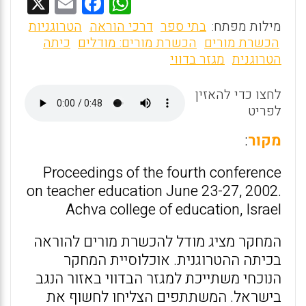
X
E
F
W
m
a
h
מילות מפתח:
בתי ספר
דרכי הוראה
הטרוגניות
ai
ce
at
הכשרת מורים
הכשרת מורים: מודלים
כיתה
הטרוגנית
מגזר בדווי
l
b
s
o
A
לחצו כדי להאזין
o
p
לפריט
k
p
מקור
:
Proceedings of the fourth conference
on teacher education June 23-27, 2002.
Achva college of education, Israel
המחקר מציג מודל להכשרת מורים להוראה
בכיתה ההטרוגנית. אוכלוסיית המחקר
הנוכחי משתייכת למגזר הבדווי באזור הנגב
בישראל. המשתתפים הצליחו לחשוף את