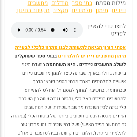
m
a
h
מילות מפתח:
בתי ספר
מודלים
מחשבים
ai
ce
at
ניידים
מימון
תלמידים
תקציב
תקשוב בחינוך
l
b
s
לחצו כדי להאזין
o
A
לפריט
o
p
אסתי דורון הביאה לתשומת לבנו פתרון כלכלי לבעיית
k
p
מימון מחשבים ניידים לתלמידים
בבתי ספר ששוקלים
לשלב מחשבים ניידים . היא השתתפה
בוועדת היגוי
ברשות גדולה בארץ, שבחנה כיצד לממן מחשבים ניידים
אישיים לתלמידים באחד מבתי הספר פורצי הדרך
שבתחומה
.
בחשיבה "מחוץ למסגרת" הוחלט להתייחס
למחשבים הניידים כאל כלי
,
ולגזור גזירה שווה בין השכרת
כלי נגינה לבין השכרת מחשב.השכירות של המחשבים
הניידים מכסה היבטים חשובים ביותר של ביטוח הכלי (במקרה
זה המחשב הנייד האישי) ושל דמי שכירות. זהו פתרון טוב
לתלמידי כיתות ו', הלומדים רק שנה בביה"ס ועוברים אח"כ