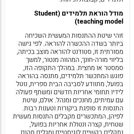
מודל הוראת תלמידים (
Student
)
teaching model
זוהי שיטת ההתנסות המעשית השכיחה
ביותר בשדה ההכשרה להוראה. לפי גישה
מסורתית זו, סטודנט להוראה מוצב בכיתה,
בליווי מורה-חונך, המהווה מנטור, למשך
סמסטר או מחצית. במהלך התקופה הזו,
פוגש המתכשר תלמידים, מתנסה בהוראה
בפועל, מתוודע לסביבה הבית ספרית, נוטל
לידיו תחומי אחריות חדשים ומשתף פעולה
עם עמיתים, מחנכים ומנהל. אולם, שיטת
התנסות זו סופגת ביקורות וטענות רבות.
לפיהן, המתכשרים מקבלים התנסות מעשית
שטחית, קצרה ונטולת אחריות בפועל,
נתקלים בקשיים לוגיסטיים ומגלים תהום