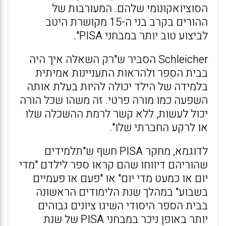
הסוציואקונומי שלהם. המעורבות של
ההורים בקרב בני ה-15 מקושרת היטב
לביצוע טוב יותר במבחני PISA".
Schleicher הסביר ש"רק השאלה איך היה
בבית הספר ולהראות התעניינות אמיתית
בלמידה של הילד יכולה להיות בעלת אותה
השפעה כמו מורה פרטי. זה משהו שכל הורה
יכול לעשות, ללא קשר לרמת ההשכלה שלו
או לרקע החברתי שלו".
לדוגמא, מחקר PISA חשף ש"תלמידים
שהוריהם דיווחו שהם קראו ספר לילדם "מדי
יום או כמעט מדי יום" או "פעם או פעמיים
בשבוע" במהלך שנת הלימודים הראשונה
בבית הספר היסודי השיגו ציונים גבוהים
יותר באופן ניכר במבחני PISA של שנת