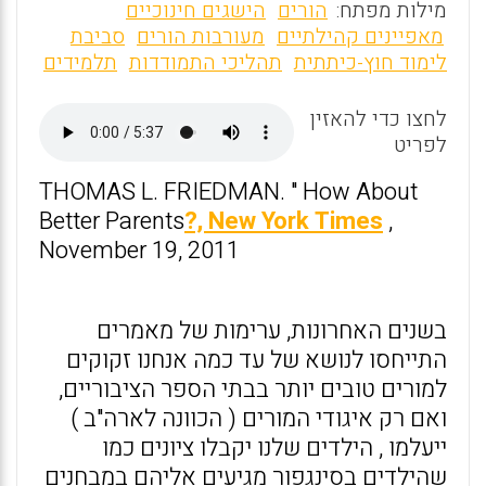
m
a
h
מילות מפתח:
הורים
הישגים חינוכיים
ai
ce
at
מאפיינים קהילתיים
מעורבות הורים
סביבת
לימוד חוץ-כיתתית
תהליכי התמודדות
תלמידים
l
b
s
o
A
לחצו כדי להאזין
o
p
לפריט
k
p
THOMAS L. FRIEDMAN. " How About
Better Parents
?, New York Times
,
November 19, 2011
בשנים האחרונות, ערימות של מאמרים
התייחסו לנושא של עד כמה אנחנו זקוקים
למורים טובים יותר בבתי הספר הציבוריים,
ואם רק איגודי המורים ( הכוונה לארה"ב )
ייעלמו , הילדים שלנו יקבלו ציונים כמו
שהילדים בסינגפור מגיעים אליהם במבחנים