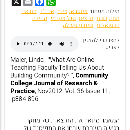
X
E
F
W
m
a
h
מילות מפתח:
אינטראקציות
ארה"ב
הוראה
ai
ce
at
מתוקשבת
מרצים
סגל אקדמי
קהילה
וירטואלית
שיתוף פעולה
l
b
s
o
A
לחצו כדי להאזין
o
p
לפריט
k
p
Maier, Linda . "What Are Online
Teaching Faculty Telling Us About
Building Community? ",
Community
College Journal of Research &
Practice
; Nov2012, Vol. 36 Issue 11,
p884-896.
המאמר מתאר את התוצאות של מחקר
בגישה מעורבת שבחן את התפיסות של