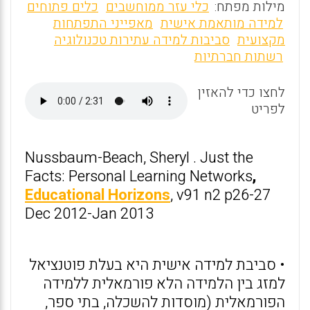
m
a
h
מילות מפתח:
כלי עזר ממוחשבים
כלים פתוחים
ai
ce
at
למידה מותאמת אישית
מאפייני התפתחות
מקצועית
סביבות למידה עתירות טכנולוגיה
l
b
s
רשתות חברתיות
o
A
o
p
לחצו כדי להאזין
לפריט
p
k
Nussbaum-Beach, Sheryl . Just the
Facts: Personal Learning Networks
,
Educational Horizons
, v91 n2 p26-27
Dec 2012-Jan 2013
• סביבת למידה אישית היא בעלת פוטנציאל
למזג בין הלמידה הלא פורמאלית ללמידה
הפורמאלית (מוסדות להשכלה, בתי ספר,